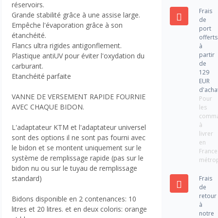
réservoirs.
Frais
Grande stabilité grâce à une assise large.
de
Empêche l'évaporation grâce à son
port
étanchéité.
offerts
Flancs ultra rigides antigonflement.
à
partir
Plastique antiUV pour éviter l'oxydation du
de
carburant.
129
Etanchéité parfaite
EUR
d'acha
VANNE DE VERSEMENT RAPIDE FOURNIE
Pour
AVEC CHAQUE BIDON.
les
comm
à
L'adaptateur KTM et l'adaptateur universel
livrer
sont des options il ne sont pas fourni avec
en
le bidon et se montent uniquement sur le
France
système de remplissage rapide (pas sur le
métrop
bidon nu ou sur le tuyau de remplissage
standard)
Frais
de
retour
Bidons disponible en 2 contenances: 10
à
litres et 20 litres. et en deux coloris: orange
notre