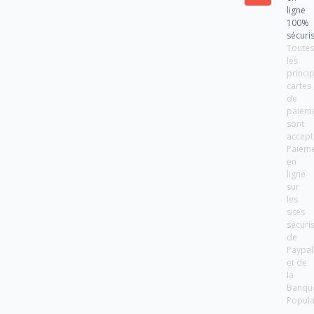
ligne
100%
sécuri
Toute
les
princi
cartes
de
paiem
sont
accept
Paiem
en
ligne
sur
les
sites
sécuri
de
Paypal
et de
la
Banqu
Popula