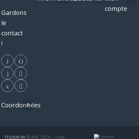
compte
Gardons
le
contact
!
Coordonnées
© AM TECH - Tous
TTSHOP.FR