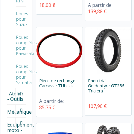
KTM
18,00 €
A partir de:
139,88 €
Roues
pour
Suzuki
Roues
complètes
pour
Kawasaki
Roues
complètes
pour
Pièce de rechange :
Pneu trial
Yamaha
Carcasse TUbliss
Goldentyre GT256
Trialera
Atelier
- Outils
A partir de:
107,90 €
85,75 €
Mécanique
Equipement
moto -