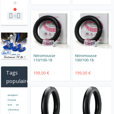
Nitromousse
Nitromousse
110/100-18
100/100-18
Tags
199,00 €
199,00 €
populaires
akrapovic
chicane
ktm
on
silencieux