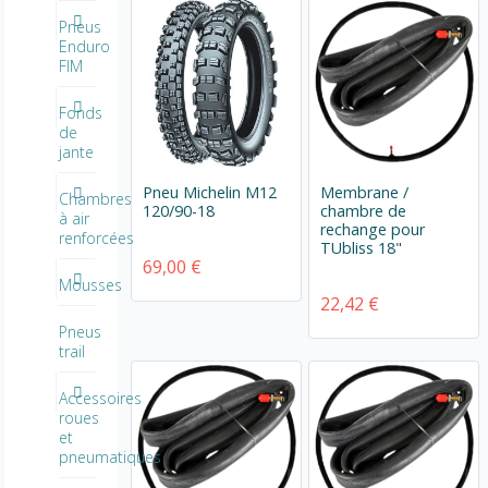
Pneus
Enduro
FIM
Fonds
de
jante
Pneu Michelin M12
Membrane /
Chambres
120/90-18
chambre de
à air
rechange pour
renforcées
TUbliss 18"
69,00 €
Mousses
22,42 €
Pneus
trail
Accessoires
roues
et
pneumatiques