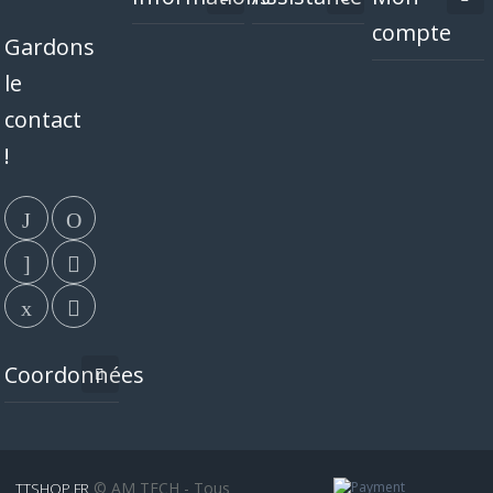
compte
Gardons
le
contact
!
Coordonnées
© AM TECH - Tous
TTSHOP.FR