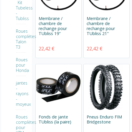
Kit
Tubeless
-
Tubliss
Membrane /
Membrane /
chambre de
chambre de
rechange pour
rechange pour
Roues
TUbliss 19"
TUbliss 21"
complètes
Talon
T3
22,42 €
22,42 €
Roues
pour
Honda
jantes
-
rayons
-
moyeux
Roues
Fonds de jante
Pneus Enduro FIM
TUbliss (la paire)
Bridgestone
complètes
pour