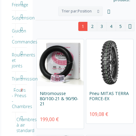
Freinage
Trier par:
Position
Suspension
1
2
3
4
5
Guidon
-
Commandes
Roulements
et
joints
Transmission
Roues
Nitromousse
Pneu MITAS TERRA
- Pneus
80/100-21 & 90/90-
FORCE-EX
-
21
Chambres
109,08 €
199,00 €
Chambres
à air
standard