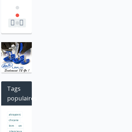
Tags
populaires
akrapovic
chicane
ktm
on
silencieux