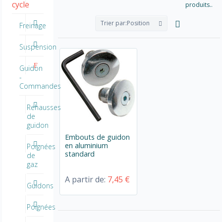
cycle
produits..
Trier par:
Position
Freinage
Suspension
Guidon
-
Commandes
Rehausses
de
guidon
Embouts de guidon
en aluminium
Poignées
standard
de
gaz
A partir de:
7,45 €
Guidons
Poignées