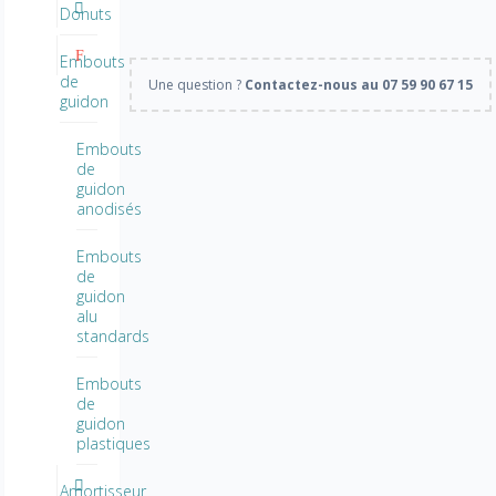
Donuts
Embouts
de
Une question ?
Contactez-nous au 07 59 90 67 15
guidon
Embouts
de
guidon
anodisés
Embouts
de
guidon
alu
standards
Embouts
de
guidon
plastiques
Amortisseur