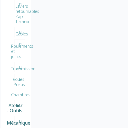
Leviers
retournables
Zap
Technix
Cables
Roulements
et
joints
Transmission
Roues
- Pneus
-
Chambres
Atelier
- Outils
Mécanique