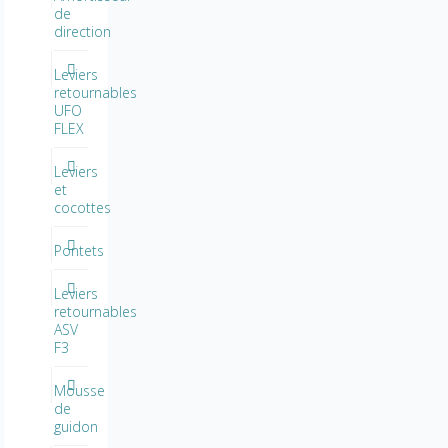
de
direction
Leviers
retournables
UFO
FLEX
Leviers
et
cocottes
Pontets
Leviers
retournables
ASV
F3
Mousse
de
guidon