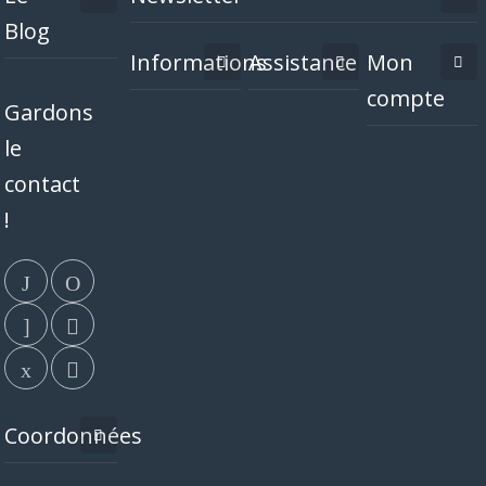
Blog
Informations
Assistance
Mon
compte
Gardons
le
contact
!
Coordonnées