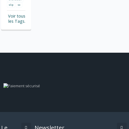
slip
sx
Voir tous
les Tags.
Le
Newsletter