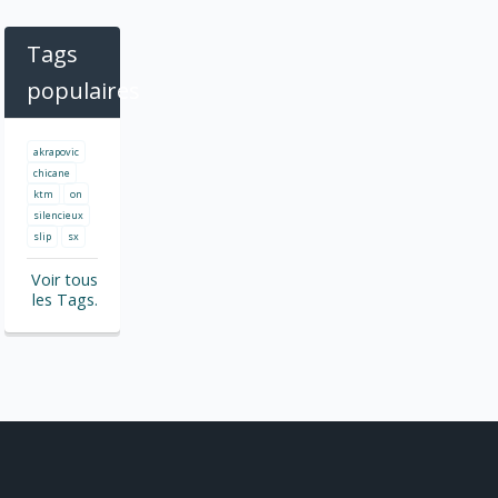
Tags
populaires
akrapovic
chicane
ktm
on
silencieux
slip
sx
Voir tous
les Tags.