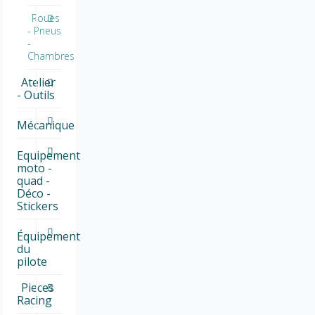
Roues
- Pneus
-
Chambres
Atelier
- Outils
Mécanique
Equipement
moto -
quad -
Déco -
Stickers
Équipement
du
pilote
Pieces
Racing