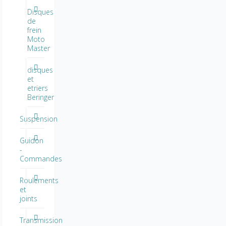
Disques
de
frein
Moto
Master
disques
et
etriers
Beringer
Suspension
Guidon
-
Commandes
Roulements
et
joints
Transmission