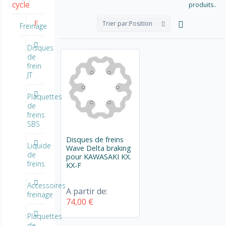
cycle
produits..
Trier par:
Position
Freinage
Disques
de
frein
JT
Plaquettes
de
freins
SBS
Disques de freins
Liquide
Wave Delta braking
de
pour KAWASAKI KX.
freins
KX-F
Accessoires
A partir de:
freinage
74,00 €
Plaquettes
de