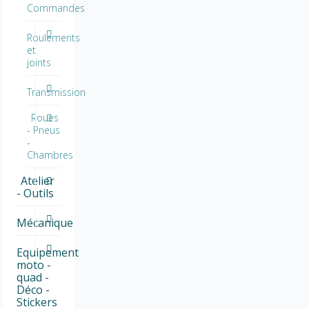
Commandes
Roulements
et
joints
Transmission
Roues
- Pneus
-
Chambres
Atelier
- Outils
Mécanique
Equipement
moto -
quad -
Déco -
Stickers