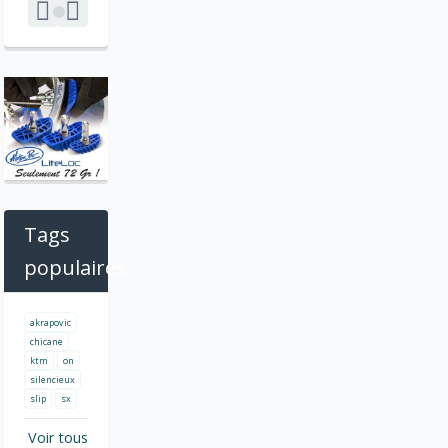
Tags
populaires
akrapovic
chicane
ktm
on
silencieux
slip
sx
Voir tous