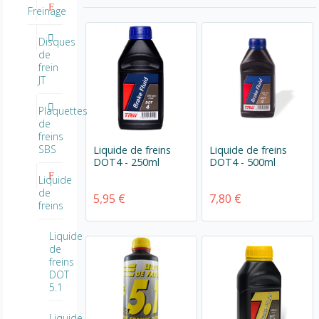
Freinage
Disques
de
frein
JT
Plaquettes
de
freins
SBS
Liquide de freins
Liquide de freins
DOT4 - 250ml
DOT4 - 500ml
Liquide
de
5,95 €
7,80 €
freins
Liquide
de
freins
DOT
5.1
Liquide