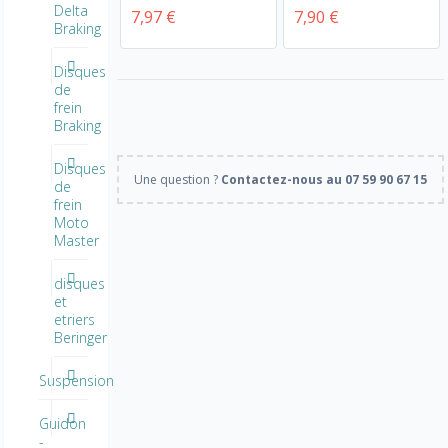
Delta
7,97 €
7,90 €
Braking
Disques
de
frein
Braking
Disques
Une question ?
Contactez-nous au 07 59 90 67 15
de
frein
Moto
Master
disques
et
etriers
Beringer
Suspension
Guidon
-