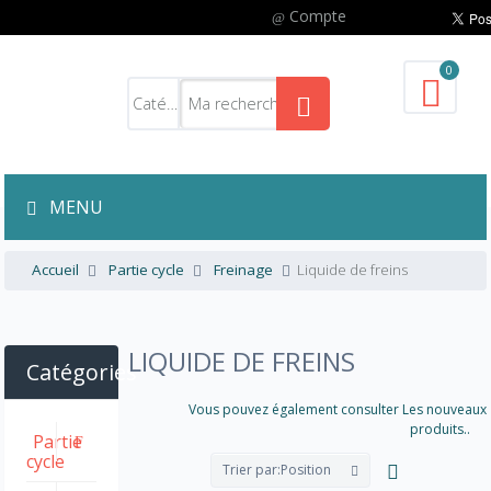
Compte
0
MENU
Accueil
Partie cycle
Freinage
Liquide de freins
LIQUIDE DE FREINS
Catégories
Vous pouvez également consulter Les nouveaux
produits..
Partie
cycle
Trier par:
Position