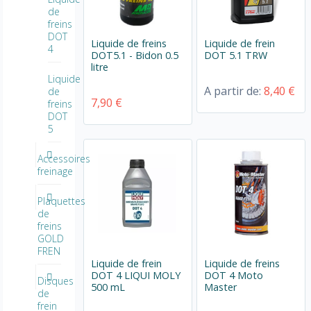
de
freins
DOT
Liquide de freins
Liquide de frein
4
DOT5.1 - Bidon 0.5
DOT 5.1 TRW
litre
Liquide
A partir de:
8,40 €
de
7,90 €
freins
DOT
5
Accessoires
freinage
Plaquettes
de
freins
GOLD
FREN
Liquide de frein
Liquide de freins
DOT 4 LIQUI MOLY
DOT 4 Moto
Disques
500 mL
Master
de
frein