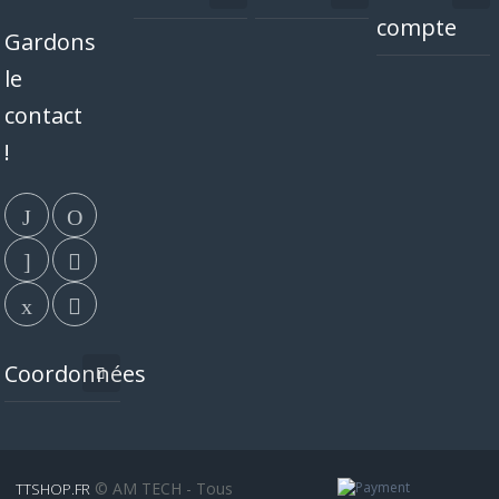
compte
Gardons
le
contact
!
Coordonnées
© AM TECH - Tous
TTSHOP.FR