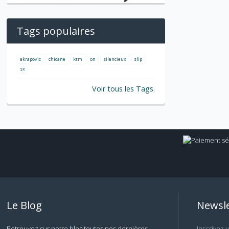
Tags populaires
akrapovic
chicane
ktm
on
silencieux
slip
sx
Voir tous les Tags.
Le Blog
Newsle
Retrouvez sur notre blog toutes nos dernières
Inscrivez-