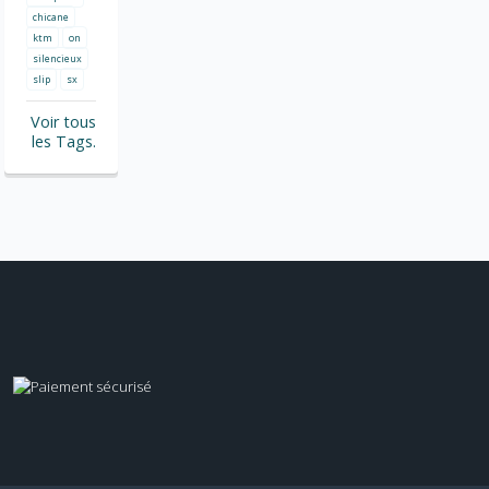
chicane
ktm
on
silencieux
slip
sx
Voir tous
les Tags.