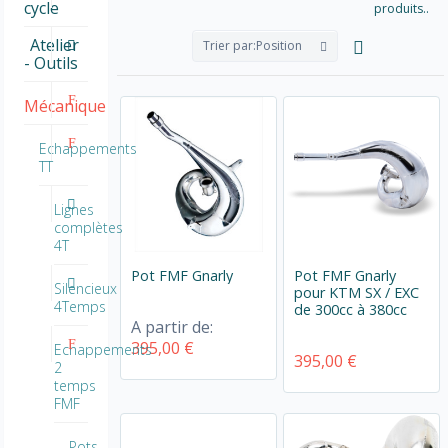
cycle
produits..
Atelier
Trier par:
Position
- Outils
Mécanique
Echappements
TT
Lignes
complètes
4T
Pot FMF Gnarly
Pot FMF Gnarly
Silencieux
pour KTM SX / EXC
4Temps
de 300cc à 380cc
A partir de:
395,00 €
Echappements
395,00 €
2
temps
FMF
Pots