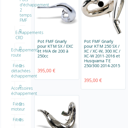
d'échappement
2
temps
FMF
Echappements
CRD
Pot FMF Gnarly
Pot FMF Gnarly
pour KTM SX / EXC
pour KTM 250 SX /
Echappements
et HVA de 200 à
XC / XC-W, 300 XC /
route
250cc
XC-W 2011-2016 et
Husqvarna TE
250/300 2014-2015
Pièces
395,00 €
détachées
échappement
395,00 €
Accessoires
échappement
Pièces
moteur
Filtres