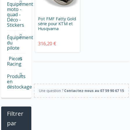
Equipement
moto -
quad -
Pot FMF Fatty Gold
Déco -
série pour KTM et
Stickers
Husqvarna
Équipement
du
316,20 €
pilote
Pieces
Racing
Produits
en
déstockage
Une question ?
Contactez-nous au 07 59 90 67 15
Filtrer
par