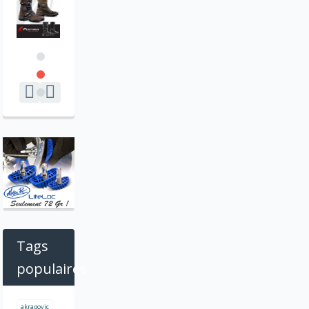
Tags
populaires
akrapovic