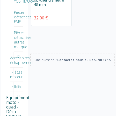
db-killer diamètre
YOSHIMURA
48 mm
Pièces
détachées
32,00 €
FMF
Pièces
détachées
autres
marque
Accessoires
Une question ?
Contactez-nous au 07 59 90 67 15
échappement
Pièces
moteur
Filtres
Equipement
moto -
quad -
Déco -