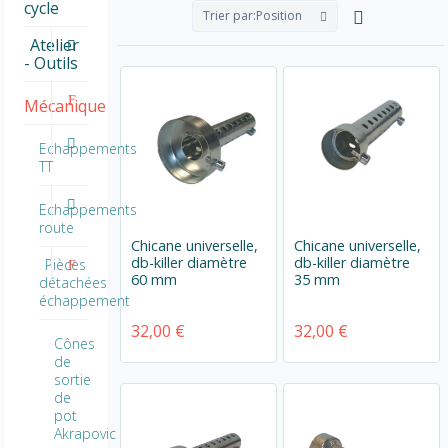
cycle
Trier par:
Position
Atelier
- Outils
Mécanique
Echappements
TT
Echappements
route
Chicane universelle,
Chicane universelle,
db-killer diamètre
db-killer diamètre
Pièces
60 mm
35 mm
détachées
échappement
32,00 €
32,00 €
Cônes
de
sortie
de
pot
Akrapovic