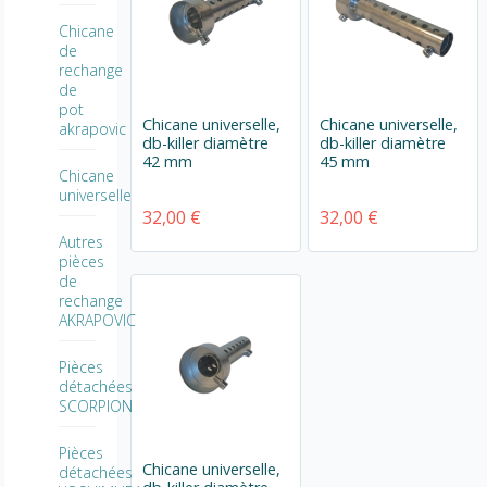
Chicane
de
rechange
de
pot
Chicane universelle,
Chicane universelle,
akrapovic
db-killer diamètre
db-killer diamètre
42 mm
45 mm
Chicane
universelle
32,00 €
32,00 €
Autres
pièces
de
rechange
AKRAPOVIC
Pièces
détachées
SCORPION
Pièces
Chicane universelle,
détachées