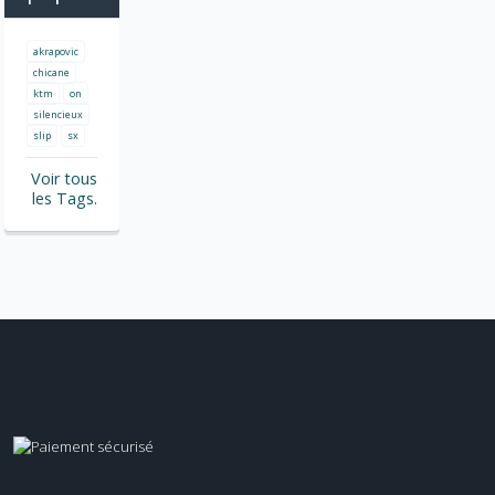
akrapovic
chicane
ktm
on
silencieux
slip
sx
Voir tous
les Tags.