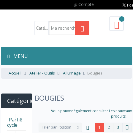
Compte
0
MENU
Accueil
Atelier - Outils
Allumage
Bougies
BOUGIES
Catégories
Vous pouvez également consulter Les nouveaux
produits..
Partie
cycle
1
2
3
Trier par:
Position