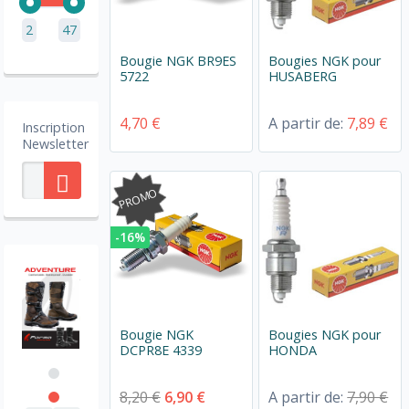
2
47
Bougie NGK BR9ES
Bougies NGK pour
5722
HUSABERG
4,70 €
A partir de:
7,89 €
Inscription
Newsletter
PROMO
-16%
Bougie NGK
Bougies NGK pour
DCPR8E 4339
HONDA
8,20 €
6,90 €
A partir de:
7,90 €