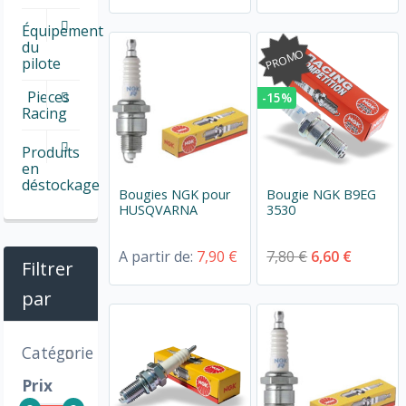
Équipement
du
PROMO
pilote
Pieces
-15%
Racing
Produits
en
déstockage
Bougies NGK pour
Bougie NGK B9EG
HUSQVARNA
3530
A partir de:
7,90 €
7,80 €
6,60 €
Filtrer
par
Catégorie
Prix