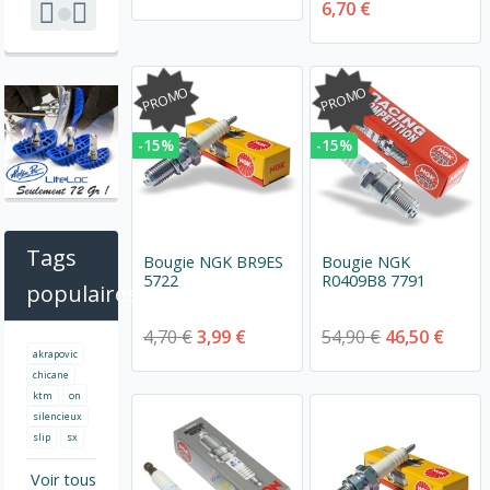
6,70 €
PROMO
PROMO
-15%
-15%
Tags
Bougie NGK BR9ES
Bougie NGK
5722
R0409B8 7791
populaires
4,70 €
3,99 €
54,90 €
46,50 €
akrapovic
chicane
ktm
on
silencieux
slip
sx
Voir tous