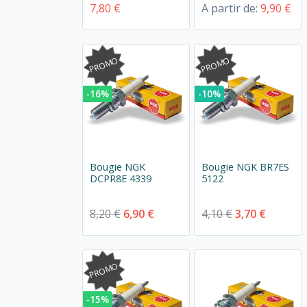
7,80 €
A partir de:
9,90 €
PROMO
PROMO
-16%
-10%
Bougie NGK
Bougie NGK BR7ES
DCPR8E 4339
5122
8,20 €
6,90 €
4,10 €
3,70 €
PROMO
-15%