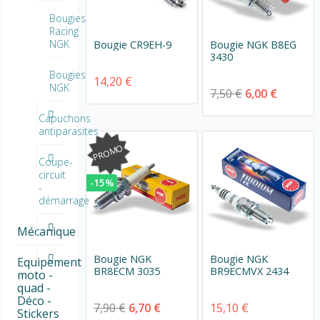
Bougies
Racing
NGK
Bougie CR9EH-9
Bougie NGK B8EG
3430
Bougies
14,20 €
NGK
7,50 €
6,00 €
Capuchons
antiparasites
PROMO
Coupe-
circuit
-15%
-
démarrage
Mécanique
Bougie NGK
Bougie NGK
Equipement
BR8ECM 3035
BR9ECMVX 2434
moto -
quad -
Déco -
7,90 €
6,70 €
15,10 €
Stickers