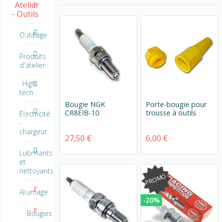
Atelier
- Outils
Outillage
Produits
d'atelier
High
tech
Bougie NGK
Porte-bougie pour
CR8EIB-10
trousse à outils
Electricité
-
chargeur
27,50 €
6,00 €
Lubrifiants
et
nettoyants
PROMO
Allumage
-20%
Bougies