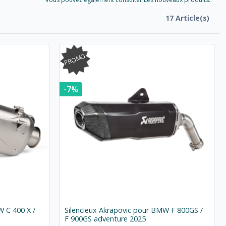
17 Article(s)
PROMO
-7%
W C 400 X /
Silencieux Akrapovic pour BMW F 800GS /
F 900GS adventure 2025