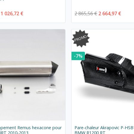
1 026,72 €
2 865,56 €
2 664,97 €
PROMO
-7%
ppement Remus hexacone pour
Pare-chaleur Akrapovic P-HS
RT 2010-2013
BMW R1200 RT