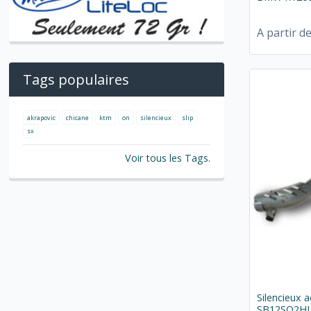
A partir d
Tags populaires
akrapovic
chicane
ktm
on
silencieux
slip
sx
Voir tous les Tags.
Silencieux 
SB12SO2HL