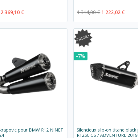
2 369,10 €
1 314,00 €
1 222,02 €
PROMO
-7%
 Akrapovic pour BMW R12 NINET
Silencieux slip-on titane bla
24
R1250 GS / ADVENTURE 2019