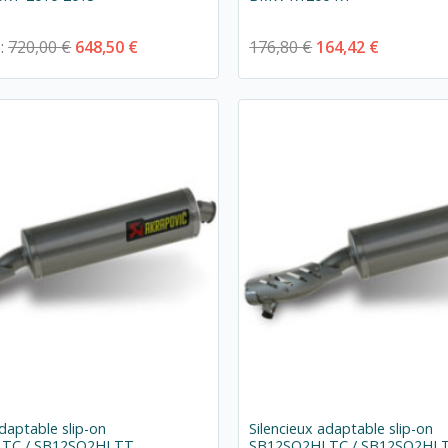
e:
720,00 €
648,50 €
176,80 €
164,42 €
adaptable slip-on
Silencieux adaptable slip-on
TC / SB12SO2HLTT
SB12SO2HLTC / SB12SO2HL