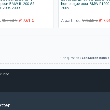
 pour BMW R1200 GS
homologué pour BMW R1200 
 2004-2009
2009
e:
986,68 €
917,61 €
A partir de:
986,68 €
917,6
Une question ?
Contactez-nous au
tter