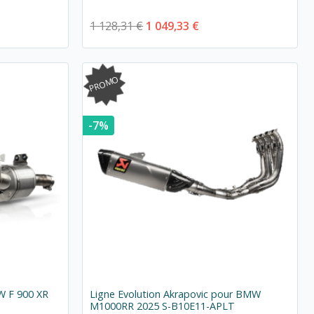
1 128,31 €
1 049,33 €
PROMO
-7%
W F 900 XR
Ligne Evolution Akrapovic pour BMW
M1000RR 2025 S-B10E11-APLT