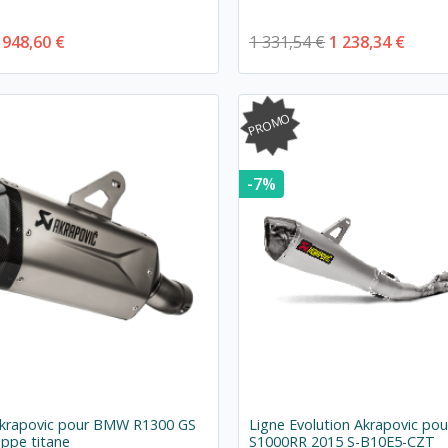
948,60 €
1 331,54 €
1 238,34 €
PROMO
-7%
 Akrapovic pour BMW R1300 GS
Ligne Evolution Akrapovic p
ppe titane
S1000RR 2015 S-B10E5-CZT