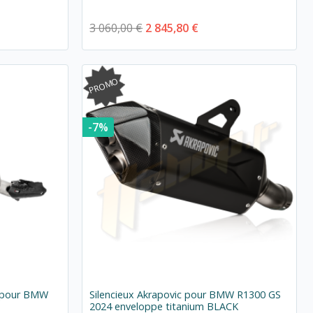
3 060,00 €
2 845,80 €
PROMO
-7%
ck pour BMW
Silencieux Akrapovic pour BMW R1300 GS
2024 enveloppe titanium BLACK