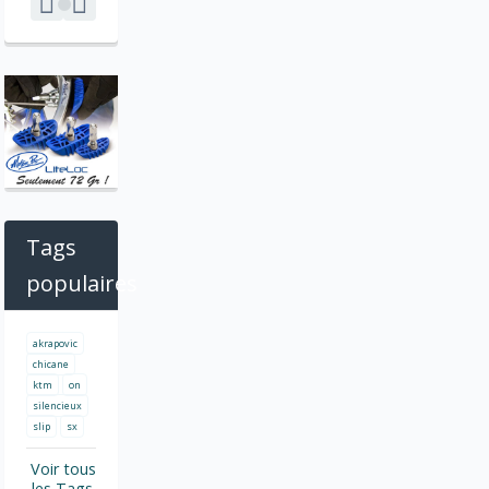
Tags
populaires
akrapovic
chicane
ktm
on
silencieux
slip
sx
Voir tous
les Tags.