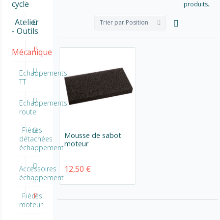
cycle
produits..
Atelier
Trier par:
Position
- Outils
Mécanique
Echappements
TT
Echappements
route
Pièces
Mousse de sabot
détachées
moteur
échappement
12,50 €
Accessoires
échappement
Pièces
moteur