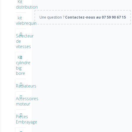
Kit
distribution
Une question ?
Contactez-nous au 07 59 90 67 15
kit
vilebrequin
Sélecteur
de
vitesses
Kit
cylindre
big
bore
Radiateurs
Accessoires
moteur
Pièces
Embrayage