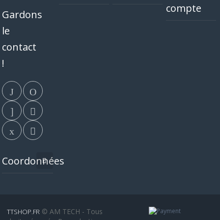
compte
Gardons
le
contact
!
Coordonnées
© AM TECH - Tous
TTSHOP.FR