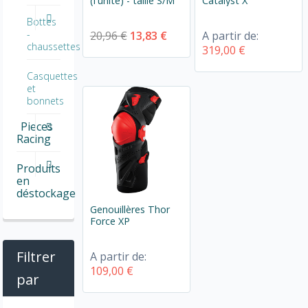
(l'unité) - taille S/M
Catalyst X
Bottes
-
20,96 €
13,83 €
A partir de:
chaussettes
319,00 €
Casquettes
et
bonnets
Pieces
Racing
Produits
en
déstockage
Genouillères Thor
Force XP
Filtrer
A partir de:
109,00 €
par