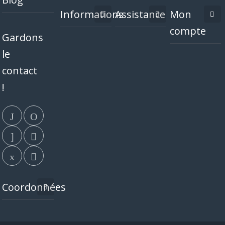
Informations
Assistance
Mon
compte
Gardons
le
contact
!
Coordonnées