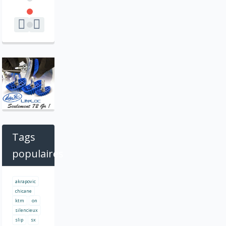
Tags
populaires
akrapovic
chicane
ktm
on
silencieux
slip
sx