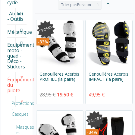
cycle
Trier par:
Position
Atelier
- Outils
PROMO
Mécanique
-33%
Equipement
moto -
quad -
Déco -
Stickers
Genouillères Acerbis
Genouillères Acerbis
PROFILE (la paire)
IMPACT (la paire)
Équipement
du
pilote
28,95 €
19,50 €
49,95 €
Protections
-
Casques
PROMO
Masques
-34%
et