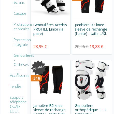
écrans
Casque
Protections
Genouillères Acerbis
Jambière B2 knee
cervicales
PROFILE Junior (la
sleeve de rechange
paire)
(l'unité) - taille L/XL
Protection
intégrale
28,95 €
20,96 €
13,83 €
Genouillères
-
Orthèses
PROMO
Accessoires
-34%
Tenues
support
téléphone
Jambière B2 knee
Genouillère
QUAD
sleeve de rechange
orthopédique TLD
LOCK