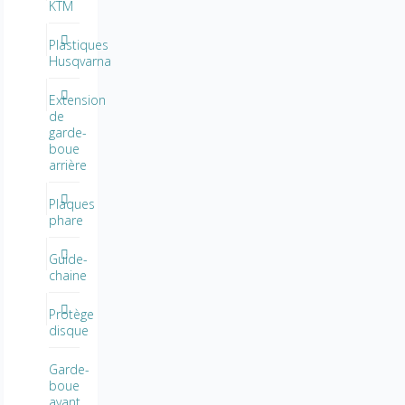
KTM
Plastiques
Husqvarna
Extension
de
garde-
boue
arrière
Plaques
phare
Guide-
chaine
Protège
disque
Garde-
boue
avant