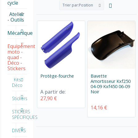
cycle
Trier par:
Position
Atelier
- Outils
Mécanique
Equipement
moto -
quad -
Déco -
Stickers
Protège-fourche
Bavette
Kits
Amortisseur Kxf250
Déco
04-09 Kxf450 06-09
A partir de:
Noir
27,90 €
Stickers
14,16 €
STICKERS
SPÉCIFIQUES
DIVERS