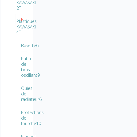
KAWASAKI
2T
Plastiques
KAWASAKI
4T
Bavette6
Patin
de
bras
oscillant9
Ouïes
de
radiateur6
Protections
de
fourche10
Plaques