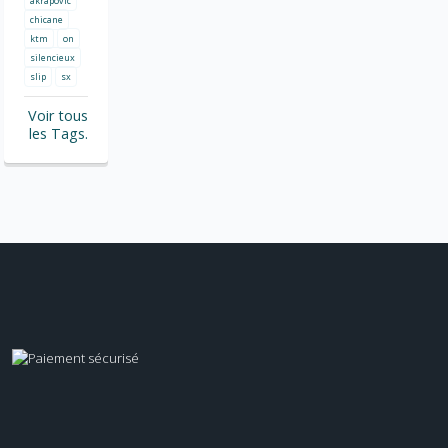
akrapovic
chicane
ktm
on
silencieux
slip
sx
Voir tous
les Tags.