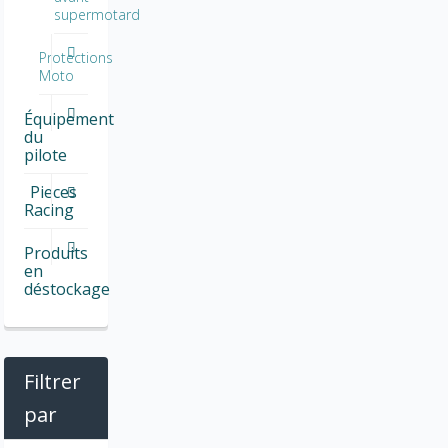
supermotard
Protections
Moto
Équipement
du
pilote
Pieces
Racing
Produits
en
déstockage
Filtrer
par