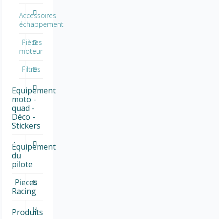
Accessoires
échappement
Pièces
moteur
Filtres
Equipement
moto -
quad -
Déco -
Stickers
Équipement
du
pilote
Pieces
Racing
Produits