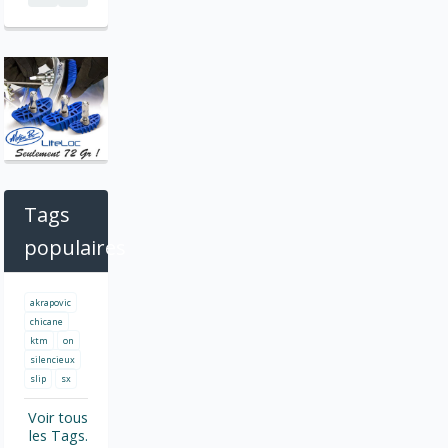
Tags
populaires
akrapovic
chicane
ktm
on
silencieux
slip
sx
Voir tous
les Tags.