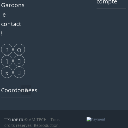
compte
Gardons
le
contact
!
Coordonnées
© AM TECH - Tous
TTSHOP.FR
droits réservés. Reproduction,