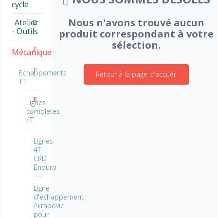
cycle
Nous n'avons trouvé aucun
Atelier
- Outils
produit correspondant à votre
sélection.
Mécanique
Echappements
Retour à la page d'accueil
TT
Lignes
complètes
4T
Lignes
4T
CRD
Enduro
Ligne
d'échappement
Akrapovic
pour