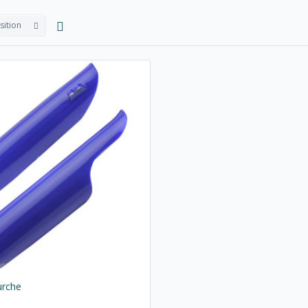
sition
urche