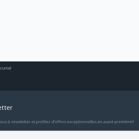
tter
vous à newsletter et profitez d'offres exceptionnelles en avant-première!!