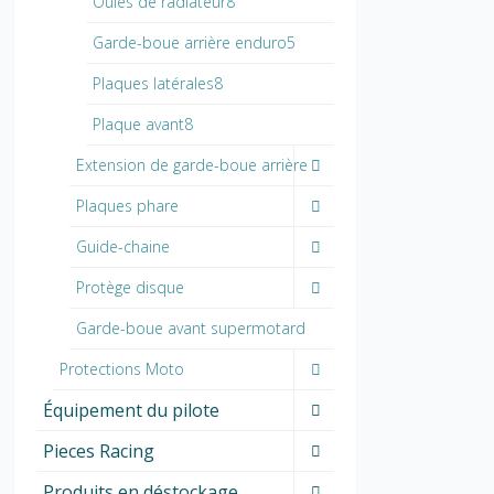
Ouïes de radiateur8
Garde-boue arrière enduro5
Plaques latérales8
Plaque avant8
Extension de garde-boue arrière
Plaques phare
Guide-chaine
Protège disque
Garde-boue avant supermotard
Protections Moto
Équipement du pilote
Pieces Racing
Produits en déstockage