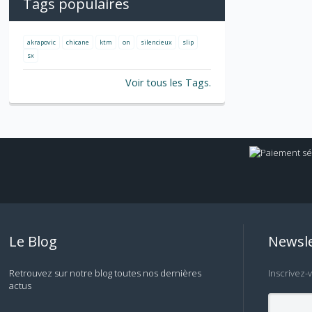
Tags populaires
akrapovic
chicane
ktm
on
silencieux
slip
sx
Voir tous les Tags.
Le Blog
Newsle
Retrouvez sur notre blog toutes nos dernières
Inscrivez-
actus