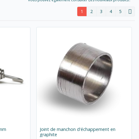
1
2
3
4
5
9mm
Joint de manchon d'échappement en
graphite