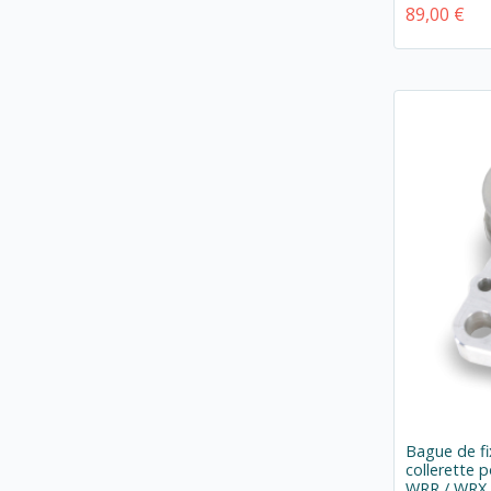
89,00 €
Bague de fi
collerette 
WRR / WRX 