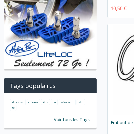
10,50 €
Tags populaires
akrapovic
chicane
ktm
on
silencieux
slip
sx
Voir tous les Tags.
Embout de c