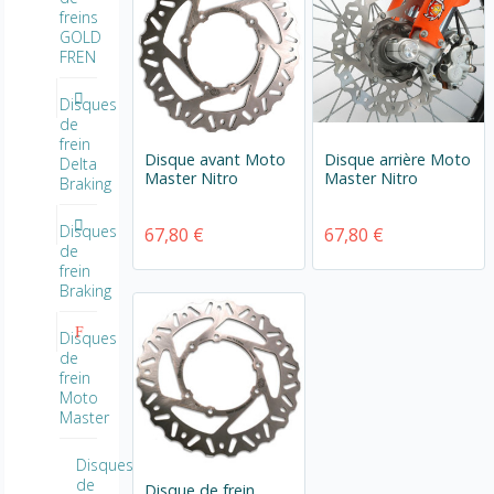
freins
GOLD
FREN
Disques
de
frein
Disque avant Moto
Disque arrière Moto
Delta
Master Nitro
Master Nitro
Braking
Disques
67,80 €
67,80 €
de
frein
Braking
Disques
de
frein
Moto
Master
Disques
de
Disque de frein