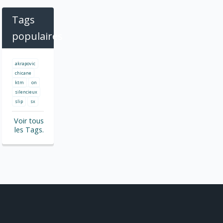
Tags
populaires
akrapovic
chicane
ktm
on
silencieux
slip
sx
Voir tous
les Tags.