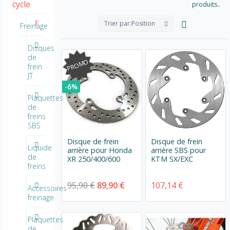
cycle
produits..
Trier par:
Position
Freinage
Disques
de
PROMO
frein
JT
-6%
Plaquettes
de
freins
SBS
Disque de frein
Disque de frein
Liquide
arrière pour Honda
arrière SBS pour
de
XR 250/400/600
KTM SX/EXC
freins
95,90 €
89,90 €
107,14 €
Accessoires
freinage
Plaquettes
de