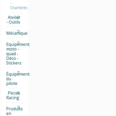
-
Chambres
Atelier
- Outils
Mécanique
Equipement
moto -
quad -
Déco -
Stickers
Équipement
du
pilote
Pieces
Racing
Produits
en