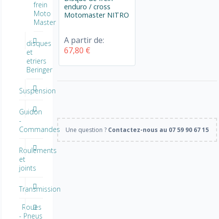
frein
enduro / cross
Moto
Motomaster NITRO
Master
A partir de:
disques
67,80 €
et
etriers
Beringer
Suspension
Guidon
-
Commandes
Une question ?
Contactez-nous au 07 59 90 67 15
Roulements
et
joints
Transmission
Roues
- Pneus