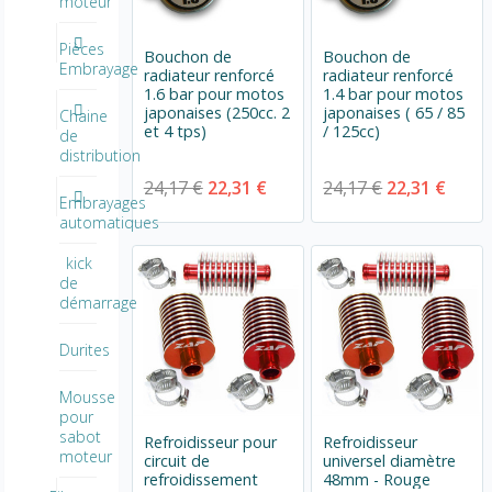
moteur
Pièces
Bouchon de
Bouchon de
Embrayage
radiateur renforcé
radiateur renforcé
1.6 bar pour motos
1.4 bar pour motos
japonaises (250cc. 2
japonaises ( 65 / 85
Chaine
et 4 tps)
/ 125cc)
de
distribution
24,17 €
22,31 €
24,17 €
22,31 €
Embrayages
automatiques
kick
de
démarrage
Durites
Mousse
pour
sabot
Refroidisseur pour
Refroidisseur
moteur
circuit de
universel diamètre
refroidissement
48mm - Rouge