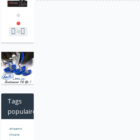
Tags
populaires
akrapovic
chicane