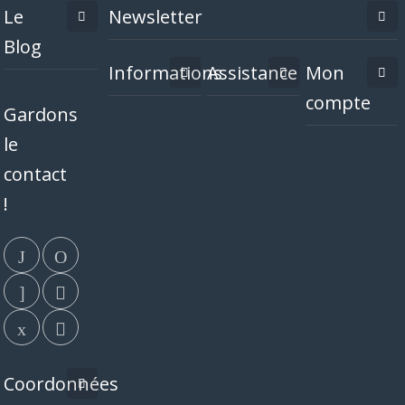
Le
Newsletter
Blog
Informations
Assistance
Mon
compte
Gardons
le
contact
!
Coordonnées