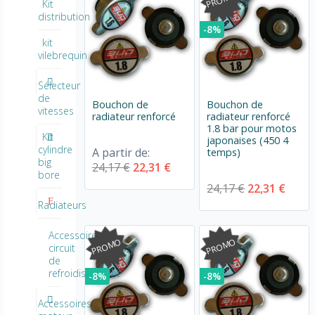
Kit
distribution
-8%
kit
vilebrequin
Sélecteur
de
Bouchon de
Bouchon de
vitesses
radiateur renforcé
radiateur renforcé
1.8 bar pour motos
Kit
japonaises (450 4
cylindre
A partir de:
temps)
big
24,17 €
22,31 €
bore
24,17 €
22,31 €
Radiateurs
Accessoires
PROMO
PROMO
circuit
de
refroidissement
-8%
-8%
Accessoires