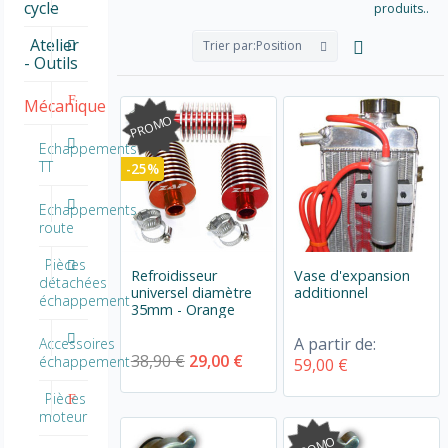
cycle
produits..
Atelier
Trier par:
Position
- Outils
Mécanique
PROMO
Echappements
TT
-25%
Echappements
route
Pièces
Refroidisseur
Vase d'expansion
détachées
universel diamètre
additionnel
échappement
35mm - Orange
A partir de:
Accessoires
38,90 €
29,00 €
échappement
59,00 €
Pièces
moteur
PROMO