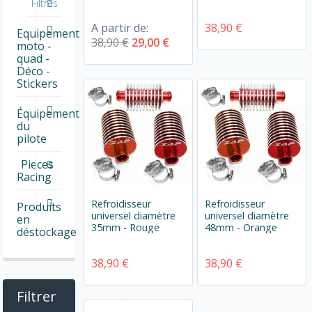
Filtres
A partir de:
38,90 €
Equipement
38,90 €
29,00 €
moto -
quad -
Déco -
Stickers
Équipement
du
pilote
Pieces
Racing
Refroidisseur
Refroidisseur
Produits
universel diamètre
universel diamètre
en
35mm - Rouge
48mm - Orange
déstockage
38,90 €
38,90 €
Filtrer