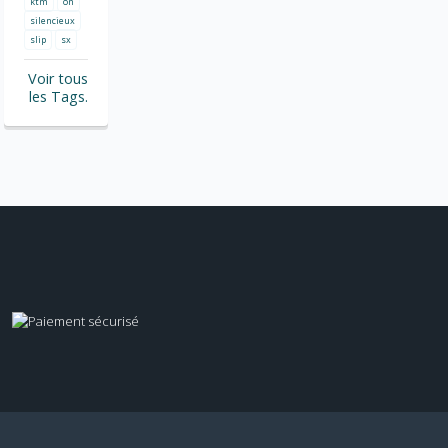
ktm
on
silencieux
slip
sx
Voir tous
les Tags.