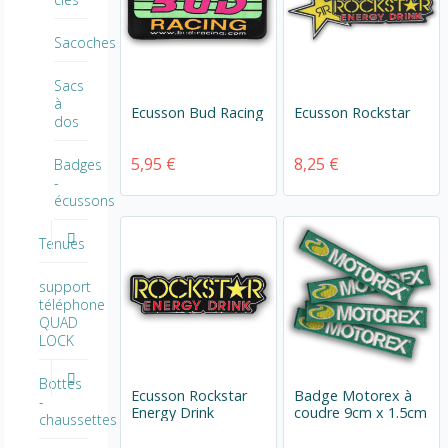
Sacoches
Sacs
à
Ecusson Bud Racing
Ecusson Rockstar
dos
5,95 €
8,25 €
Badges
-
écussons
Tenues
support
téléphone
QUAD
LOCK
Bottes
Ecusson Rockstar
Badge Motorex à
-
Energy Drink
coudre 9cm x 1.5cm
chaussettes