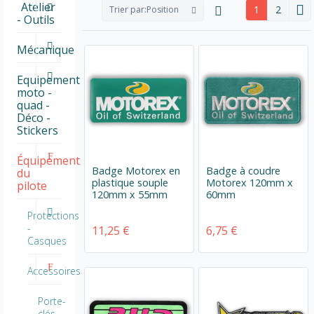
Atelier
1
2
Trier par:
Position
- Outils
Mécanique
Equipement
moto -
quad -
Déco -
Stickers
Équipement
Badge Motorex en
Badge à coudre
du
plastique souple
Motorex 120mm x
pilote
120mm x 55mm
60mm
Protections
-
11,25 €
6,75 €
Casques
Accessoires
Porte-
clés