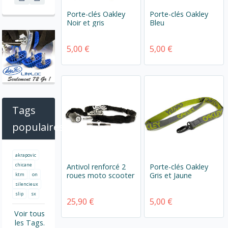
Porte-clés Oakley
Porte-clés Oakley
Noir et gris
Bleu
5,00 €
5,00 €
Tags
populaires
akrapovic
chicane
Antivol renforcé 2
Porte-clés Oakley
roues moto scooter
Gris et Jaune
ktm
on
silencieux
slip
sx
25,90 €
5,00 €
Voir tous
les Tags.