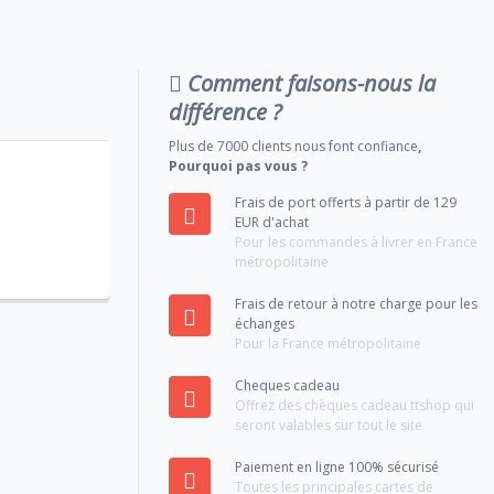
Comment faisons-nous la
différence ?
Plus de 7000 clients nous font confiance
,
Pourquoi pas vous ?
Frais de port offerts à partir de 129
EUR d'achat
Pour les commandes à livrer en France
métropolitaine
Frais de retour à notre charge pour les
échanges
Pour la France métropolitaine
Cheques cadeau
Offrez des chèques cadeau ttshop qui
seront valables sur tout le site
Paiement en ligne 100% sécurisé
Toutes les principales cartes de