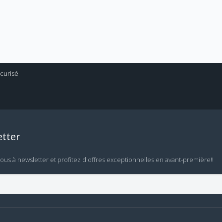
tter
vous à newsletter et profitez d'offres exceptionnelles en avant-première!!