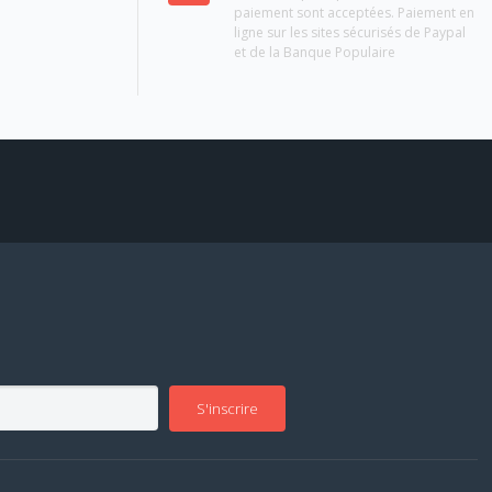
paiement sont acceptées. Paiement en
ligne sur les sites sécurisés de Paypal
et de la Banque Populaire
S'inscrire