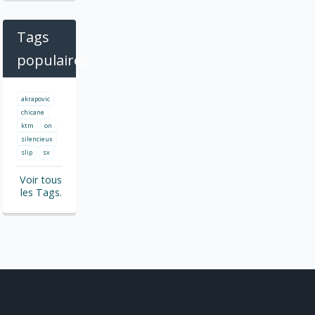
Tags
populaires
akrapovic
chicane
ktm
on
silencieux
slip
sx
Voir tous
les Tags.