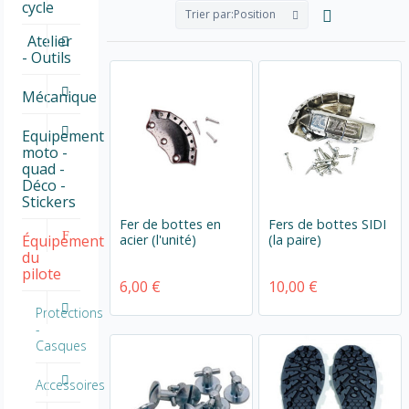
cycle
Trier par:
Position
Atelier
- Outils
Mécanique
Equipement
moto -
quad -
Déco -
Stickers
Fer de bottes en
Fers de bottes SIDI
acier (l'unité)
(la paire)
Équipement
du
pilote
6,00 €
10,00 €
Protections
-
Casques
Accessoires