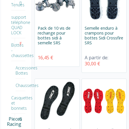
Tenues
support
téléphone
QUAD
Pack de 10 vis de
Semelle enduro à
LOCK
rechange pour
crampons pour
bottes sidi à
bottes Sidi Crossfire
semelle SRS
SRS
Bottes
-
chaussettes
16,45 €
A partir de:
30,00 €
Accessoires
Bottes
Chaussettes
Casquettes
et
bonnets
Pieces
Racing