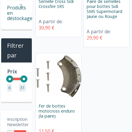
Semelle Cross Sidi
Paire de semelles
Crossfire SRS
pour bottes Sidi
Produits
SMS Supermotard
en
Jaune ou Rouge
déstockage
A partir de:
30,90 €
A partir de:
29,90 €
Filtrer
par
Prix
6
31
Fer de bottes
motocross enduro
(la paire)
Inscription
Newsletter
11,50 €