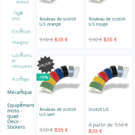
Antivol
High
tech
Rouleau de scotch
Rouleau de scotch
U.S orange
U.S rouge
Electricité
-
9,50 €
8,55 €
9,50 €
8,55 €
chargeur
Lubrifiants
et
PROMO
nettoyants
-10%
Allumage
Mécanique
Equipement
Rouleau de scotch
Scotch US
moto -
U.S vert
quad -
Déco -
A partir de:
9,50 €
Stickers
9,50 €
8,55 €
8,55 €