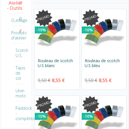
Atelier
- Outils
PROMO
PROMO
Outillage
-10%
-10%
Produits
d'atelier
Scotch
U.S.
Rouleau de scotch
Rouleau de scotch
U.S blanc
U.S bleu
Tapis
de
sol
9,50 €
8,55 €
9,50 €
8,55 €
Lève-
moto
PROMO
PROMO
Paddock
-
-10%
-10%
compétitions