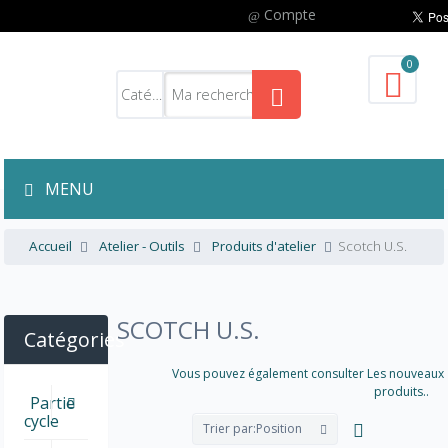
Compte
0
MENU
Accueil
Atelier - Outils
Produits d'atelier
Scotch U.S.
SCOTCH U.S.
Catégories
Vous pouvez également consulter Les nouveaux
produits..
Partie
cycle
Trier par:
Position