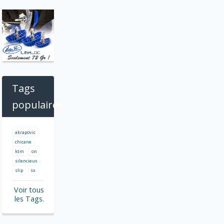
Tags
populaires
akrapovic
chicane
ktm
on
silencieux
slip
sx
Voir tous
les Tags.