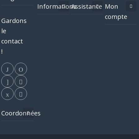
Informations
Assistance
Mon
compte
Gardons
le
contact
!
Coordonnées