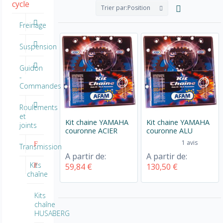
cycle
Trier par:
Position
Freinage
Suspension
Guidon
-
Commandes
Roulements
et
Kit chaine YAMAHA
Kit chaine YAMAHA
joints
couronne ACIER
couronne ALU
1 avis
Transmission
A partir de:
A partir de:
Kits
59,84 €
130,50 €
chaîne
Kits
chaîne
HUSABERG