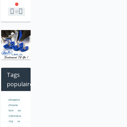
Tags
populaires
akrapovic
chicane
ktm
on
silencieux
slip
sx