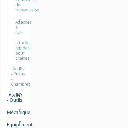
de
transmission
Attaches
à
river
et
attaches
rapides
pour
chaines
Roues
- Pneus
-
Chambres
Atelier
- Outils
Mécanique
Equipement