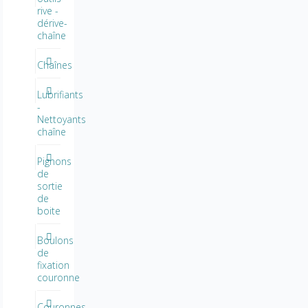
rive -
dérive-
chaîne
Chaînes
Lubrifiants
-
Nettoyants
chaîne
Pignons
de
sortie
de
boite
Boulons
de
fixation
couronne
Couronnes