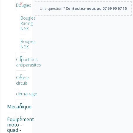
Bougies
Une question ?
Contactez-nous au 07 59 90 67 15
Bougies
Racing
NGK
Bougies
NGK
Capuchons
antiparasites
Coupe-
circuit
-
démarrage
Mécanique
Equipement
moto -
quad -