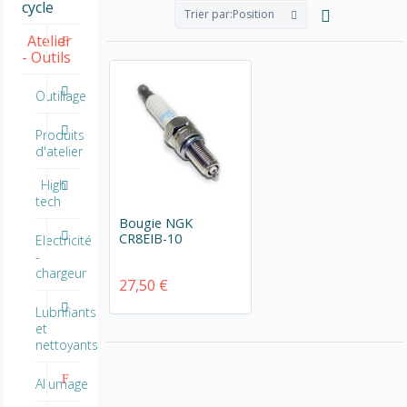
cycle
Trier par:
Position
Atelier
- Outils
Outillage
Produits
d'atelier
High
tech
Bougie NGK
CR8EIB-10
Electricité
-
chargeur
27,50 €
Lubrifiants
et
nettoyants
Allumage