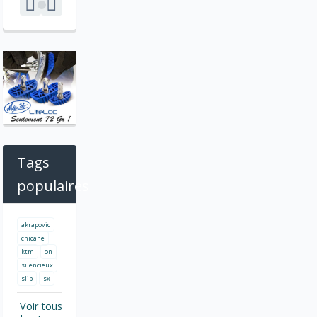
Tags
populaires
akrapovic
chicane
ktm
on
silencieux
slip
sx
Voir tous