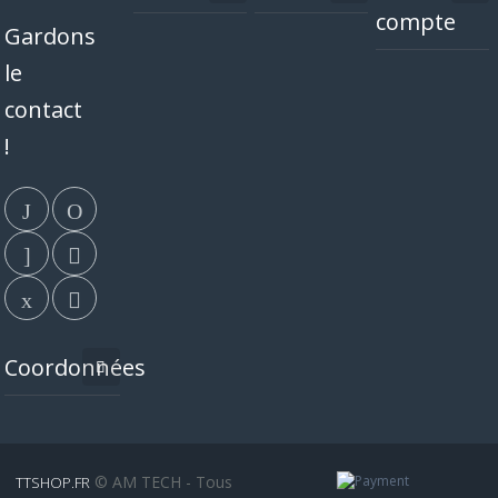
compte
Gardons
le
contact
!
Coordonnées
© AM TECH - Tous
TTSHOP.FR