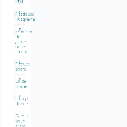
KTM
Plastiques
Husqvarna
Extension
de
garde-
boue
arrière
Plaques
phare
Guide-
chaine
Protège
disque
Garde-
boue
avant