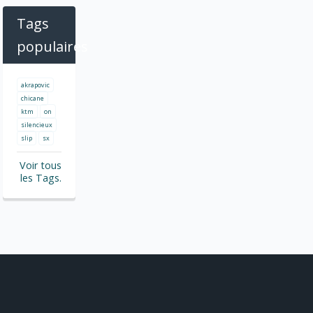
Tags
populaires
akrapovic
chicane
ktm
on
silencieux
slip
sx
Voir tous
les Tags.