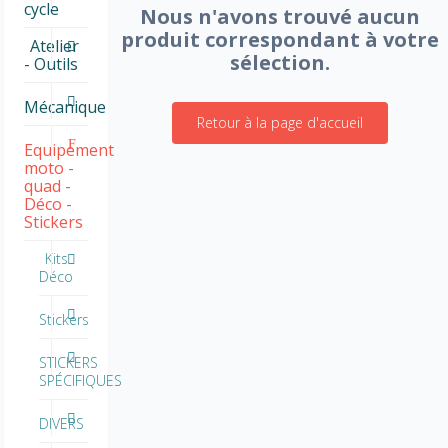
cycle
Nous n'avons trouvé aucun
produit correspondant à votre
Atelier
sélection.
- Outils
Mécanique
Retour à la page d'accueil
Equipement
moto -
quad -
Déco -
Stickers
Kits
Déco
Stickers
STICKERS
SPÉCIFIQUES
DIVERS