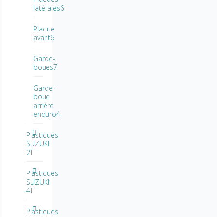
latérales6
Plaque
avant6
Garde-
boues7
Garde-
boue
arrière
enduro4
Plastiques
SUZUKI
2T
Plastiques
SUZUKI
4T
Plastiques