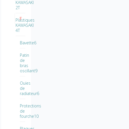
KAWASAKI
2T
Plastiques
KAWASAKI
4T
Bavette6
Patin
de
bras
oscillant9
Ouïes
de
radiateur6
Protections
de
fourche10
Plaques