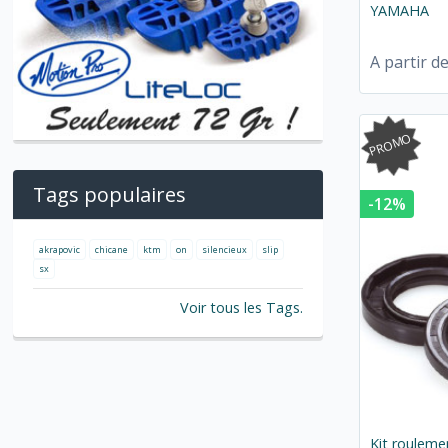
YAMAHA
A partir d
PROMO
Tags populaires
-12%
akrapovic
chicane
ktm
on
silencieux
slip
sx
Voir tous les Tags.
Kit rouleme