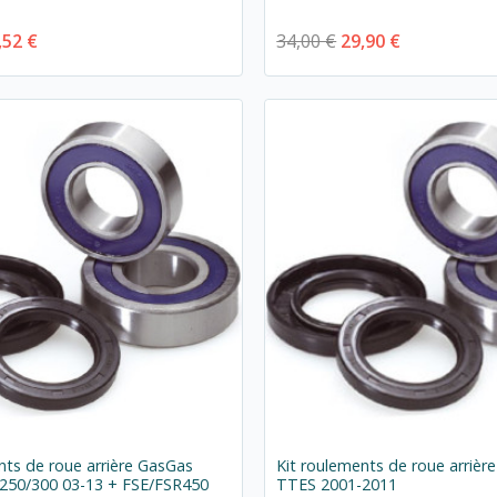
,52 €
34,00 €
29,90 €
nts de roue arrière GasGas
Kit roulements de roue arrièr
250/300 03-13 + FSE/FSR450
TTES 2001-2011