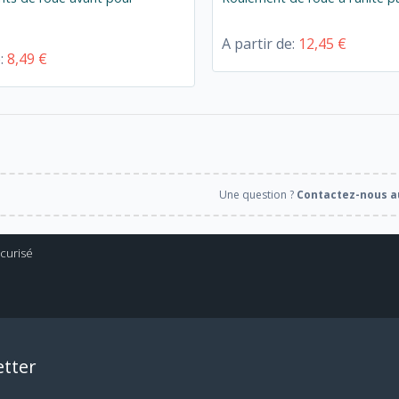
A partir de:
12,45 €
e:
8,49 €
Une question ?
Contactez-nous au
tter