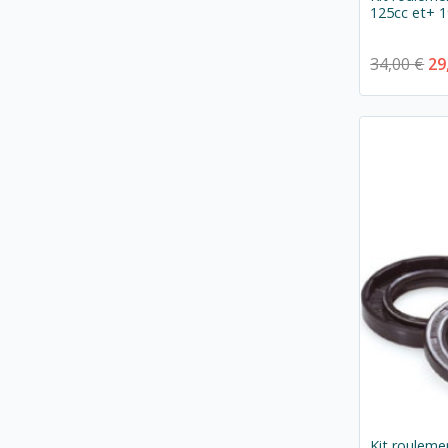
125cc et+ 
34,00 €
29
Kit rouleme