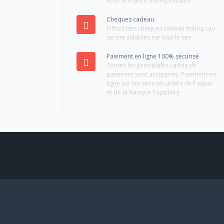
Pour la France métropolitaine
Cheques cadeau
Offrez des chèques cadeau ttshop qui
seront valables sur tout le site
Paiement en ligne 100% sécurisé
Toutes les principales cartes de
paiement sont acceptées. Paiement en
ligne sur les sites sécurisés de Paypal
et de la Banque Populaire