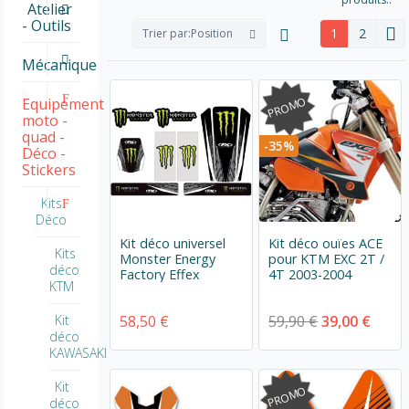
Atelier
- Outils
1
2
Trier par:
Position
Mécanique
PROMO
Equipement
moto -
quad -
-35%
Déco -
Stickers
Kits
Déco
Kit déco universel
Kit déco ouïes ACE
Kits
Monster Energy
pour KTM EXC 2T /
déco
Factory Effex
4T 2003-2004
KTM
58,50 €
59,90 €
39,00 €
Kit
déco
KAWASAKI
Kit
PROMO
déco