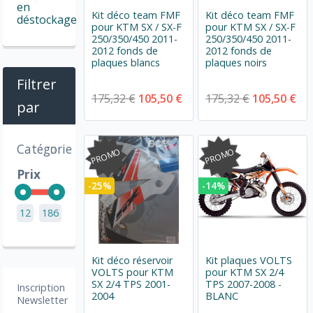
en
Kit déco team FMF
Kit déco team FMF
déstockage
pour KTM SX / SX-F
pour KTM SX / SX-F
250/350/450 2011-
250/350/450 2011-
2012 fonds de
2012 fonds de
plaques blancs
plaques noirs
Filtrer
175,32 €
105,50 €
175,32 €
105,50 €
par
Catégorie
PROMO
PROMO
Prix
-25%
-14%
12
186
Kit déco réservoir
Kit plaques VOLTS
VOLTS pour KTM
pour KTM SX 2/4
SX 2/4 TPS 2001-
TPS 2007-2008 -
Inscription
2004
BLANC
Newsletter