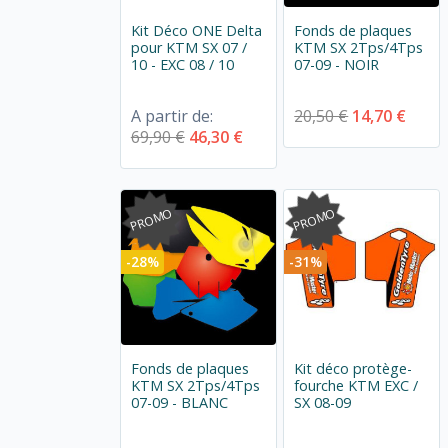
Kit Déco ONE Delta
Fonds de plaques
pour KTM SX 07 /
KTM SX 2Tps/4Tps
10 - EXC 08 / 10
07-09 - NOIR
A partir de:
20,50 €
14,70 €
69,90 €
46,30 €
PROMO
PROMO
-28%
-31%
Fonds de plaques
Kit déco protège-
KTM SX 2Tps/4Tps
fourche KTM EXC /
07-09 - BLANC
SX 08-09