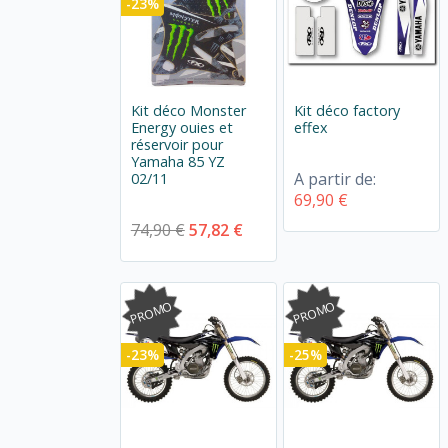
-23%
Kit déco Monster
Kit déco factory
Energy ouies et
effex
réservoir pour
Yamaha 85 YZ
A partir de:
02/11
69,90 €
74,90 €
57,82 €
PROMO
PROMO
-23%
-25%