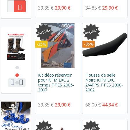
39,85 €
29,90 €
34,85 €
29,90 €
PROMO
PROMO
-25%
-35%
Kit déco réservoir
Housse de selle
pour KTM EXC 2
Noire KTM EXC
temps TTES 2005-
2/4TPS TTES 2000-
2007
2002
39,85 €
29,90 €
68,00 €
44,34 €
PROMO
PROMO