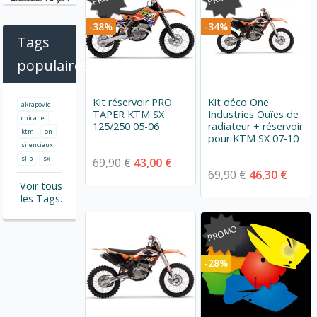
-38%
-34%
Tags
populaires
Kit réservoir PRO
Kit déco One
akrapovic
TAPER KTM SX
Industries Ouïes de
chicane
125/250 05-06
radiateur + réservoir
ktm
on
pour KTM SX 07-10
silencieux
slip
sx
69,90 €
43,00 €
69,90 €
46,30 €
Voir tous
les Tags.
PROMO
-28%