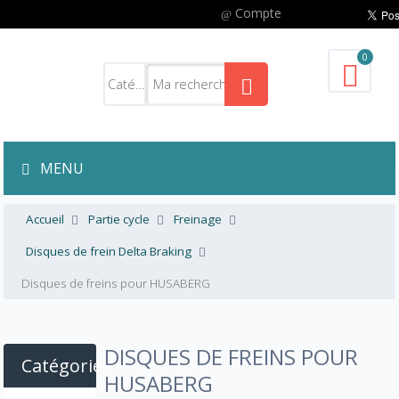
Compte
0
MENU
Accueil
Partie cycle
Freinage
Disques de frein Delta Braking
Disques de freins pour HUSABERG
DISQUES DE FREINS POUR
Catégories
HUSABERG