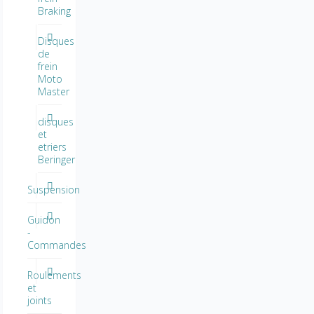
Braking
Disques
de
frein
Moto
Master
disques
et
etriers
Beringer
Suspension
Guidon
-
Commandes
Roulements
et
joints