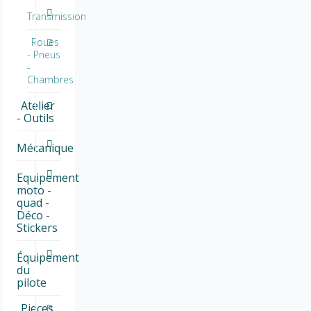
Transmission
Roues
- Pneus
-
Chambres
Atelier
- Outils
Mécanique
Equipement
moto -
quad -
Déco -
Stickers
Équipement
du
pilote
Pieces