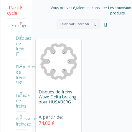
Partie
Vous pouvez également consulter Les nouveaux
cycle
produits..
Trier par:
Position
Freinage
Disques
de
frein
JT
Plaquettes
de
freins
SBS
Disques de freins
Liquide
Wave Delta braking
de
pour HUSABERG
freins
A partir de:
Accessoires
74,00 €
freinage