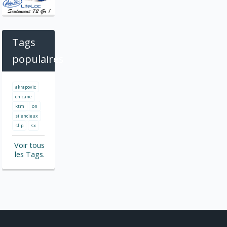
Tags
populaires
akrapovic
chicane
ktm
on
silencieux
slip
sx
Voir tous
les Tags.