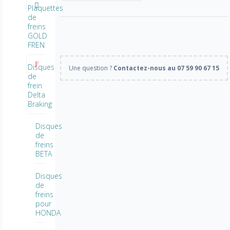
Plaquettes
de
freins
GOLD
FREN
Disques
Une question ?
Contactez-nous au 07 59 90 67 15
de
frein
Delta
Braking
Disques
de
freins
BETA
Disques
de
freins
pour
HONDA