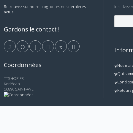
Retrouvez sur notre blog toutes nos dernières
Inscrivez-
actus
Gardons le contact !
Inform
Coordonnées
Nos mar
Qui som
TTSHOP.FR
Conditio
Kerlédan
56890 SAINT-AVE
Retours 
© AM TECH - Tous droits réservés. Reproduction, copie et
TTSHOP.FR
de ce site.