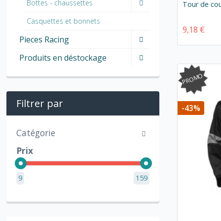
Bottes - chaussettes
Tour de cou
Casquettes et bonnets
9,18 €
Pieces Racing
Produits en déstockage
PROMO
Filtrer par
-43%
Catégorie
Prix
9
159