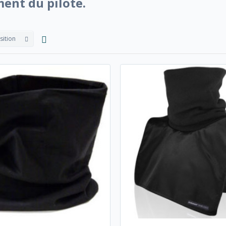
ent du pilote.
sition