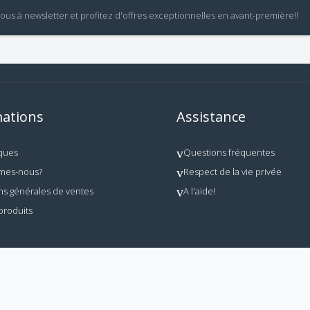
vous à newsletter et profitez d'offres exceptionnelles en avant-première!!
ations
Assistance
ques
Questions fréquentes
mes-nous?
Respect de la vie privée
ns générales de ventes
A l'aide!
produits
 utilisation interdite en dehors