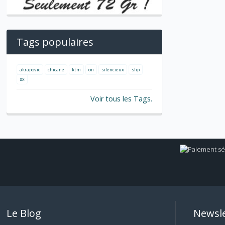
Tags populaires
akrapovic
chicane
ktm
on
silencieux
slip
sx
Voir tous les Tags.
Le Blog
Newsle