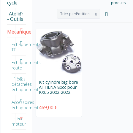
cycle
produits..
Atelier
Trier par:
Position
- Outils
Mécanique
Echappements
TT
Echappements
route
Pièces
Kit cylindre big bore
détachées
ATHENA 80cc pour
échappement
KX65 2002-2022
Accessoires
469,00 €
échappement
Pièces
moteur