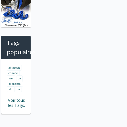
Tags
populaires
akrapovic
chicane
ktm
on
silencieux
slip
sx
Voir tous
les Tags.