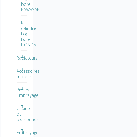
bore
KAWASAKI
Kit
cylindre
big
bore
HONDA
Radiateurs
Accessoires
moteur
Pièces
Embrayage
Chaine
de
distribution
Embrayages