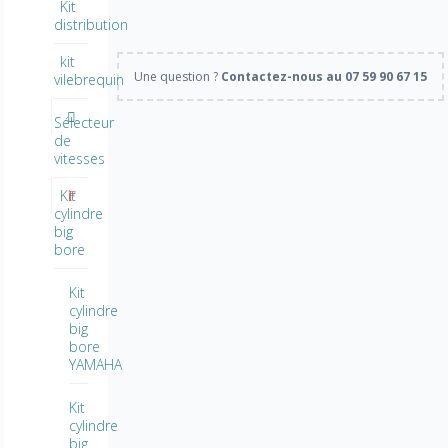
Kit
distribution
kit
Une question ?
Contactez-nous au 07 59 90 67 15
vilebrequin
Sélecteur
de
vitesses
Kit
cylindre
big
bore
Kit
cylindre
big
bore
YAMAHA
Kit
cylindre
big