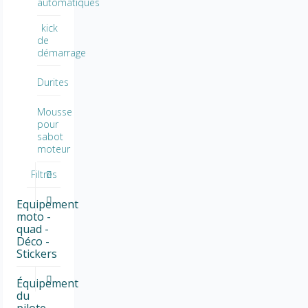
automatiques
kick
de
démarrage
Durites
Mousse
pour
sabot
moteur
Filtres
Equipement
moto -
quad -
Déco -
Stickers
Équipement
du
pilote