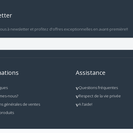
tter
vous à newsletter et profitez d'offres exceptionnelles en avant-première!!
ations
Assistance
ques
Questions fréquentes
mes-nous?
Respect de la vie privée
ns générales de ventes
A l'aide!
produits