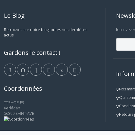
Le Blog
Newsle
Retrouvez sur notre blog toutes nos dernières
Inscrivez-
actus
Gardons le contact !
Inform
Coordonnées
Nos mar
Qui som
TTSHOP.FR
Conditio
Kerlédan
56890 SAINT-AVE
Retours 