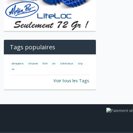
Tags populaires
akrapovic
chicane
ktm
on
silencieux
slip
sx
Voir tous les Tags.