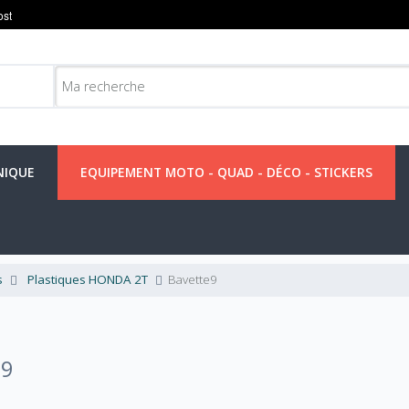
NIQUE
EQUIPEMENT MOTO - QUAD - DÉCO - STICKERS
s
Plastiques HONDA 2T
Bavette9
E9