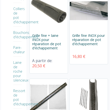
Colliers
de
pot
d'échappement
Bouchons
Grille fine + laine
Grille fine INOX pour
d'échappement
INOX pour
réparation de pot
réparation de pot
d'échappement
Pare-
d'échappement
chaleur
16,80 €
A partir de:
Laine
20,50 €
de
roche
pour
silencieux
Ressort
de
pot
d'échappement