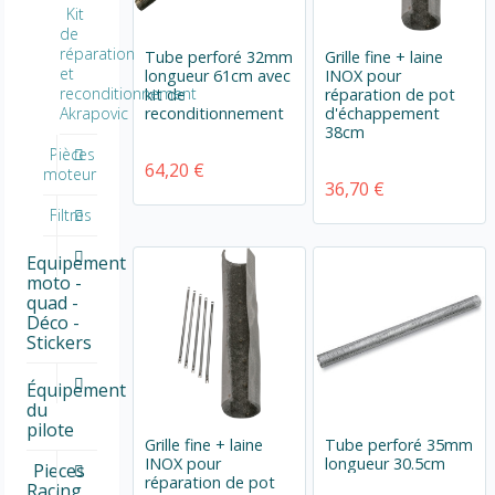
Kit
de
réparation
Tube perforé 32mm
Grille fine + laine
et
longueur 61cm avec
INOX pour
reconditionnement
kit de
réparation de pot
reconditionnement
d'échappement
Akrapovic
38cm
Pièces
64,20 €
moteur
36,70 €
Filtres
Equipement
moto -
quad -
Déco -
Stickers
Équipement
du
pilote
Grille fine + laine
Tube perforé 35mm
INOX pour
longueur 30.5cm
Pieces
réparation de pot
Racing