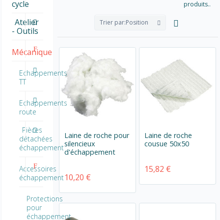
cycle
produits..
Atelier
Trier par:
Position
- Outils
Mécanique
Echappements
TT
Echappements
route
Pièces
Laine de roche pour
Laine de roche
détachées
silencieux
cousue 50x50
échappement
d'échappement
15,82 €
Accessoires
10,20 €
échappement
Protections
pour
échappement