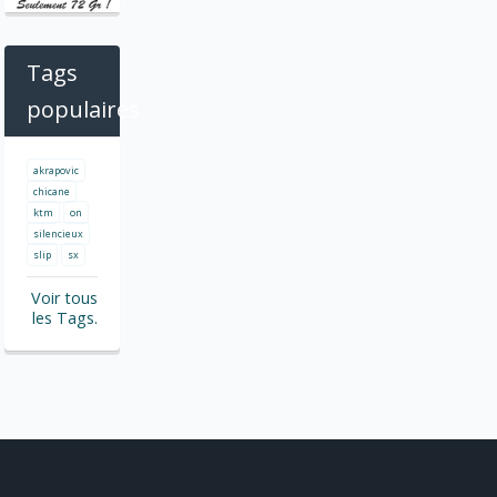
Tags
populaires
akrapovic
chicane
ktm
on
silencieux
slip
sx
Voir tous
les Tags.