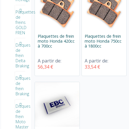
Plaquettes
de
freins
GOLD
FREN
Plaquettes de frein
Plaquettes de frein
moto Honda 420cc
moto Honda 750cc
Disques
à 700cc
à 1800cc
de
frein
A partir de:
A partir de:
Delta
Braking
56,34 €
33,54 €
Disques
de
frein
Braking
Disques
de
frein
Moto
Master