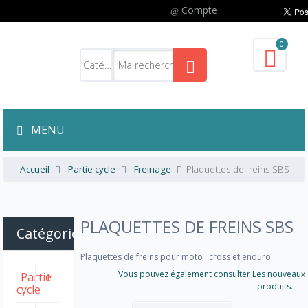
Compte
0
MENU
Accueil
Partie cycle
Freinage
Plaquettes de freins SBS
PLAQUETTES DE FREINS SBS
Catégories
Plaquettes de freins pour moto : cross et enduro
Vous pouvez également consulter Les nouveaux
Partie
produits..
cycle