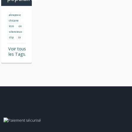
akrapovic
chicane
ktm
on
silencieux
slip
sx
Voir tous
les Tags.