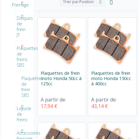
Trier par:
Position
Freinage
Disques
de
frein
JT
Plaquettes
de
freins
SBS
Plaquettes de frein
Plaquettes de frein
moto Honda 50cc à
moto Honda 150cc
Plaquettes
125cc
à 400cc
de
frein
SBS
A partir de:
A partir de:
17,94 €
43,14 €
Liquide
de
freins
Accessoires
freinage