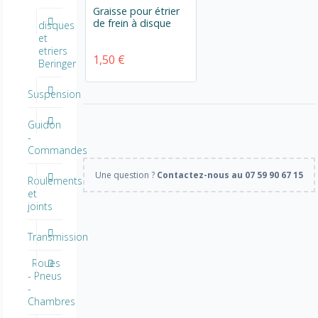
Graisse pour étrier
de frein à disque
disques
et
etriers
1,50 €
Beringer
Suspension
Guidon
-
Commandes
Une question ?
Contactez-nous au 07 59 90 67 15
Roulements
et
joints
Transmission
Roues
- Pneus
-
Chambres