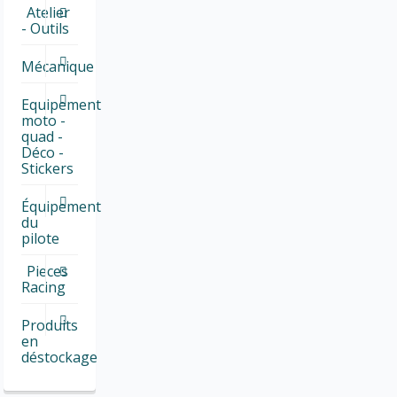
Atelier
- Outils
Mécanique
Equipement
moto -
quad -
Déco -
Stickers
Équipement
du
pilote
Pieces
Racing
Produits
en
déstockage