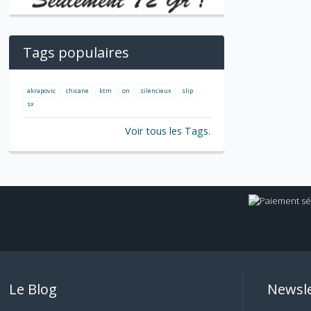
Tags populaires
akrapovic
chicane
ktm
on
silencieux
slip
sx
Voir tous les Tags.
Le Blog
Newsle