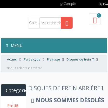
Compte
0
MENU
Accueil
Partie cycle
Freinage
Disques de frein JT
Disques de frein arrière1
DISQUES DE FREIN ARRIÈRE1
Catégories
NOUS SOMMES DÉSOLÉS
Partie