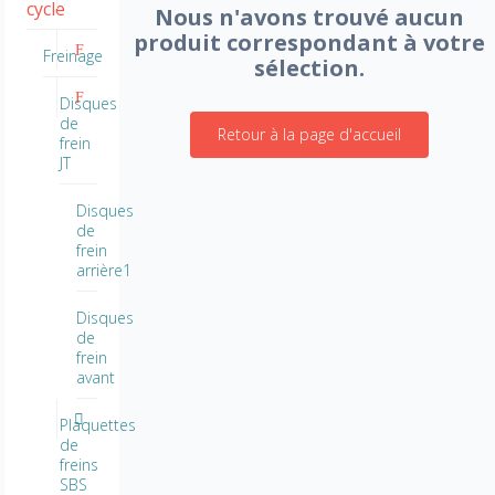
cycle
Nous n'avons trouvé aucun
produit correspondant à votre
Freinage
sélection.
Disques
de
Retour à la page d'accueil
frein
JT
Disques
de
frein
arrière1
Disques
de
frein
avant
Plaquettes
de
freins
SBS