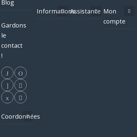
Blog
Informations
Assistance
Mon
compte
Gardons
le
contact
!
Coordonnées