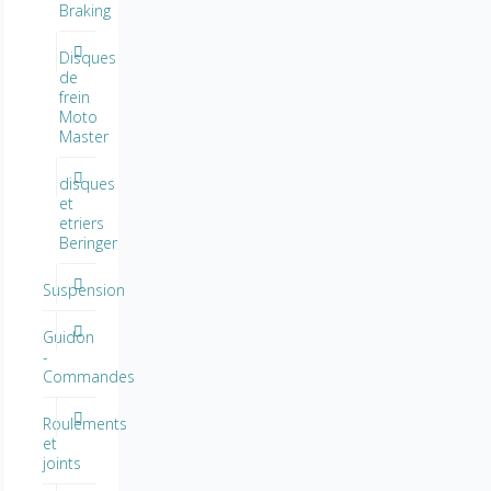
Braking
Disques
de
frein
Moto
Master
disques
et
etriers
Beringer
Suspension
Guidon
-
Commandes
Roulements
et
joints