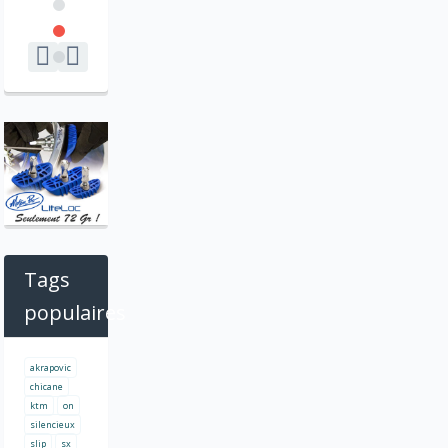
Tags
populaires
akrapovic
chicane
ktm
on
silencieux
slip
sx