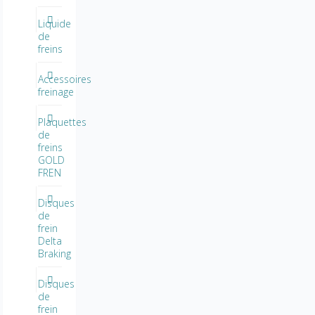
Liquide
de
freins
Accessoires
freinage
Plaquettes
de
freins
GOLD
FREN
Disques
de
frein
Delta
Braking
Disques
de
frein