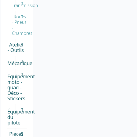
Transmission
Roues
- Pneus
-
Chambres
Atelier
- Outils
Mécanique
Equipement
moto -
quad -
Déco -
Stickers
Équipement
du
pilote
Pieces