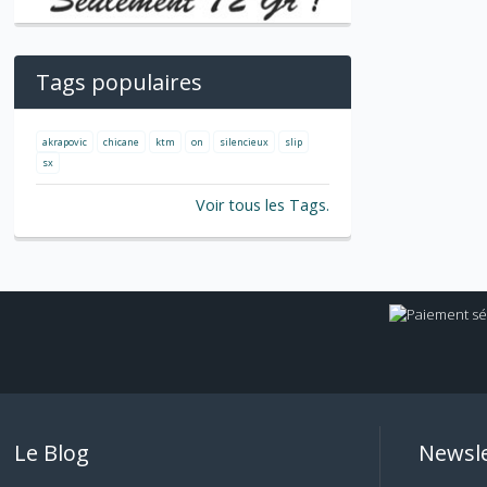
Tags populaires
akrapovic
chicane
ktm
on
silencieux
slip
sx
Voir tous les Tags.
Le Blog
Newsle