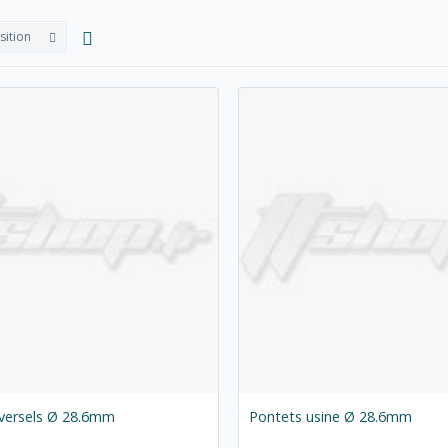
sition
iversels Ø 28.6mm
Pontets usine Ø 28.6mm