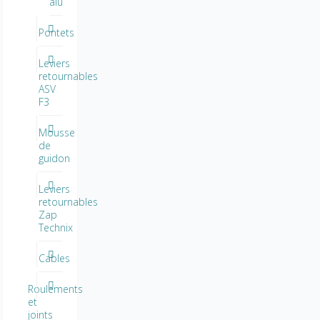
alu
Pontets
Leviers
retournables
ASV
F3
Mousse
de
guidon
Leviers
retournables
Zap
Technix
Cables
Roulements
et
joints