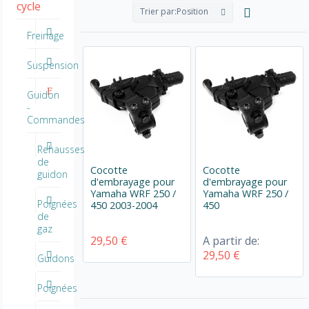
cycle
Trier par:
Position
Freinage
Suspension
Guidon
-
Commandes
Rehausses
de
Cocotte
Cocotte
guidon
d'embrayage pour
d'embrayage pour
Yamaha WRF 250 /
Yamaha WRF 250 /
Poignées
450 2003-2004
450
de
gaz
29,50 €
A partir de:
29,50 €
Guidons
Poignées