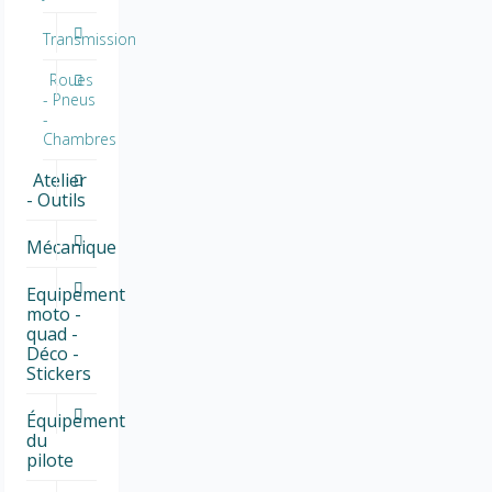
Transmission
Roues
- Pneus
-
Chambres
Atelier
- Outils
Mécanique
Equipement
moto -
quad -
Déco -
Stickers
Équipement
du
pilote