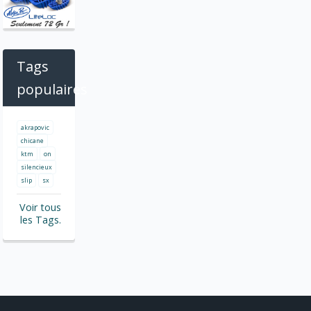
Tags
populaires
akrapovic
chicane
ktm
on
silencieux
slip
sx
Voir tous
les Tags.