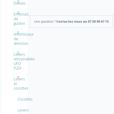
Donuts
Embouts
de
Une question ?
Contactez-nous au 07 59 90 67 15
guidon
Amortisseur
de
direction
Leviers
retournables
UFO
FLEX
Leviers
et
cocottes
Cocottes
Leviers