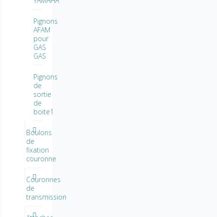
YAMAHA
Pignons
AFAM
pour
GAS
GAS
Pignons
de
sortie
de
boite1
Boulons
de
fixation
couronne
Couronnes
de
transmission