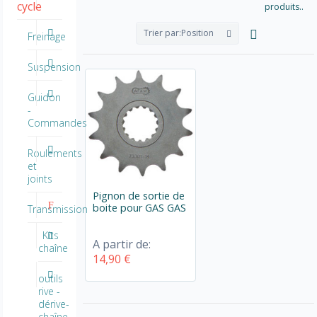
cycle
produits..
Trier par:
Position
Freinage
Suspension
Guidon
-
Commandes
Roulements
et
joints
Pignon de sortie de
boite pour GAS GAS
Transmission
Kits
A partir de:
chaîne
14,90 €
outils
rive -
dérive-
chaîne