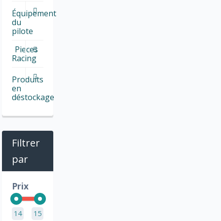
Équipement
du
pilote
Pieces
Racing
Produits
en
déstockage
Filtrer
par
Prix
14
15