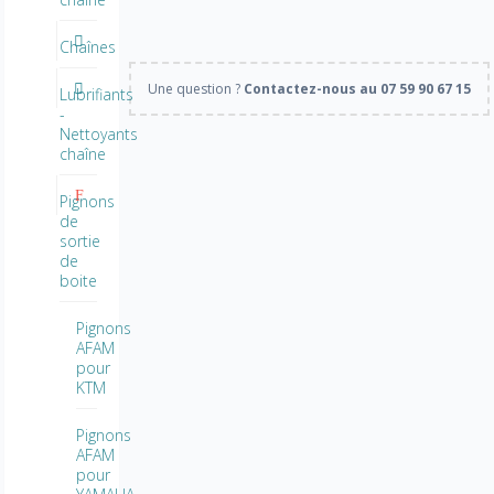
Chaînes
Une question ?
Contactez-nous au 07 59 90 67 15
Lubrifiants
-
Nettoyants
chaîne
Pignons
de
sortie
de
boite
Pignons
AFAM
pour
KTM
Pignons
AFAM
pour