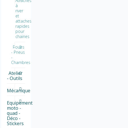
Attaches
à
river
et
attaches
rapides
pour
chaines
Roues
- Pneus
-
Chambres
Atelier
- Outils
Mécanique
Equipement
moto -
quad -
Déco -
Stickers