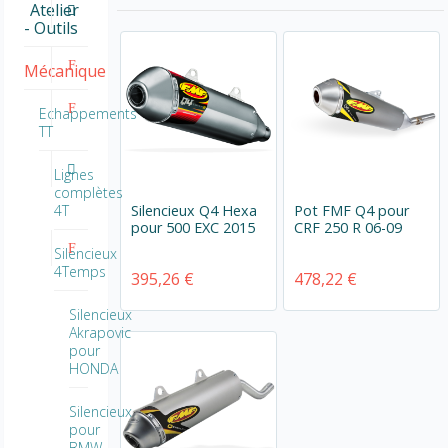
Atelier
- Outils
Mécanique
Echappements
TT
Lignes
complètes
Silencieux Q4 Hexa
Pot FMF Q4 pour
4T
pour 500 EXC 2015
CRF 250 R 06-09
Silencieux
4Temps
395,26 €
478,22 €
Silencieux
Akrapovic
pour
HONDA
Silencieux
pour
BMW