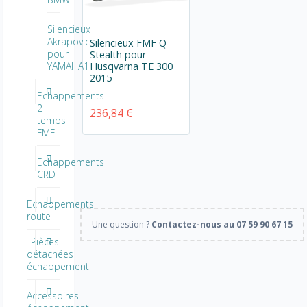
Silencieux
Akrapovic
Silencieux FMF Q
pour
Stealth pour
Husqvarna TE 300
YAMAHA1
2015
Echappements
2
236,84 €
temps
FMF
Echappements
CRD
Echappements
route
Une question ?
Contactez-nous au 07 59 90 67 15
Pièces
détachées
échappement
Accessoires