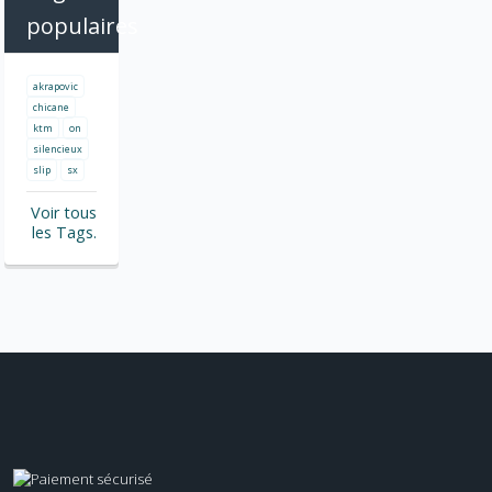
populaires
akrapovic
chicane
ktm
on
silencieux
slip
sx
Voir tous
les Tags.