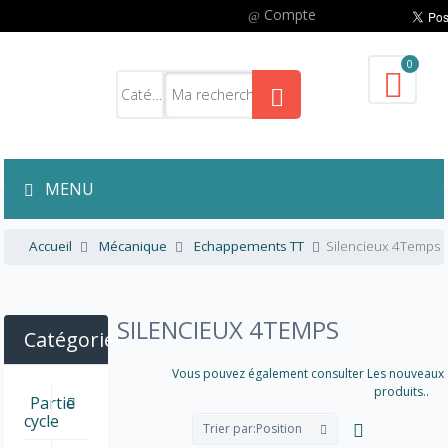
Compte
0
MENU
Accueil
Mécanique
Echappements TT
Silencieux 4Temps
SILENCIEUX 4TEMPS
Catégories
Vous pouvez également consulter Les nouveaux
produits..
Partie
cycle
Trier par:
Position