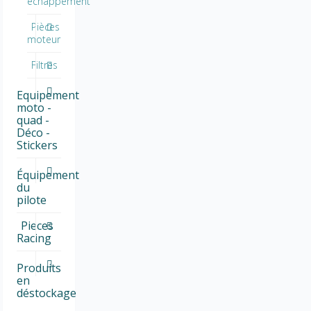
échappement
Pièces
moteur
Filtres
Equipement
moto -
quad -
Déco -
Stickers
Équipement
du
pilote
Pieces
Racing
Produits
en
déstockage