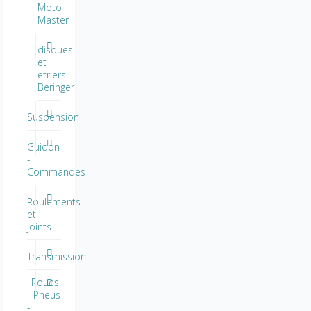
Moto
Master
disques
et
etriers
Beringer
Suspension
Guidon
-
Commandes
Roulements
et
joints
Transmission
Roues
- Pneus
-