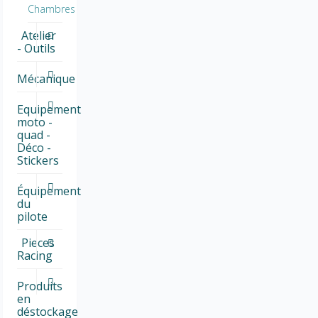
Chambres
Atelier
- Outils
Mécanique
Equipement
moto -
quad -
Déco -
Stickers
Équipement
du
pilote
Pieces
Racing
Produits
en
déstockage