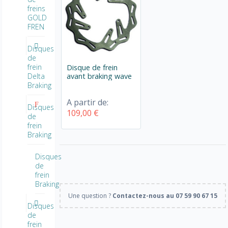
freins
GOLD
FREN
Disques
de
frein
Disque de frein
avant braking wave
Delta
Braking
A partir de:
Disques
109,00 €
de
frein
Braking
Disques
de
frein
Braking
Une question ?
Contactez-nous au 07 59 90 67 15
Disques
de
frein