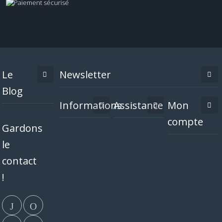
Le
Newsletter
Blog
Informations
Assistance
Mon
compte
Gardons
le
contact
!