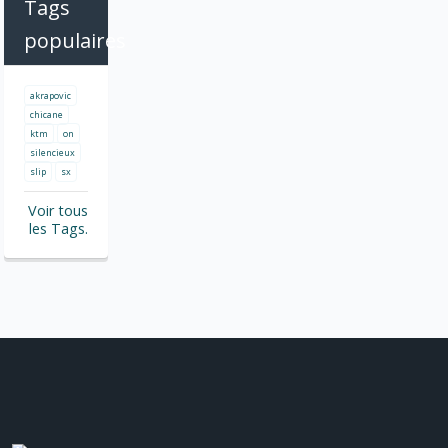
Tags
populaires
akrapovic
chicane
ktm
on
silencieux
slip
sx
Voir tous
les Tags.