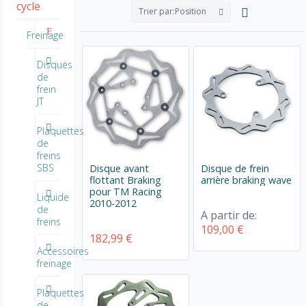
cycle
Trier par:
Position
Freinage
Disques
de
frein
JT
Plaquettes
de
freins
SBS
Disque avant
Disque de frein
flottant Braking
arrière braking wave
pour TM Racing
Liquide
2010-2012
de
A partir de:
freins
109,00 €
182,99 €
Accessoires
freinage
Plaquettes
de