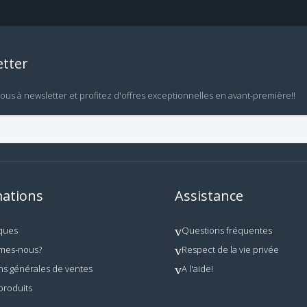
tter
vous à newsletter et profitez d'offres exceptionnelles en avant-première!!
ations
Assistance
ques
Questions fréquentes
mes-nous?
Respect de la vie privée
ns générales de ventes
A l'aide!
produits