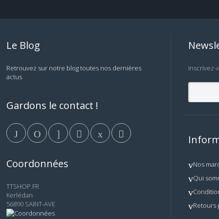
Le Blog
Newsle
Retrouvez sur notre blog toutes nos dernières
Inscrivez-
actus
Gardons le contact !
Inform
Coordonnées
Nos mar
Qui som
TTSHOP.FR
Conditio
Kerlédan
56890 SAINT-AVE
Retours 