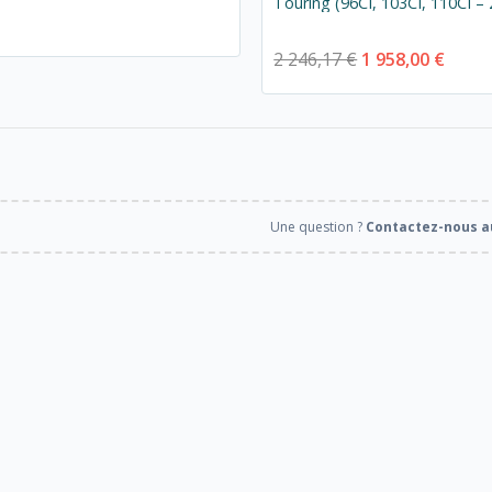
Touring (96CI, 103CI, 110CI –
2 246,17 €
1 958,00 €
Une question ?
Contactez-nous au