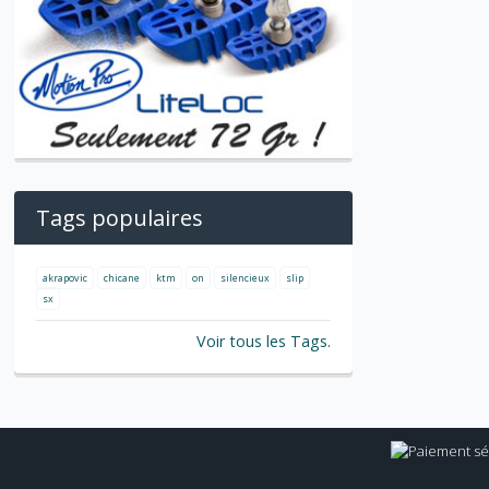
Tags populaires
akrapovic
chicane
ktm
on
silencieux
slip
sx
Voir tous les Tags.