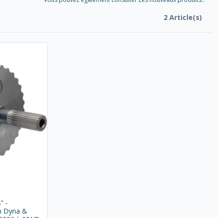
2 Article(s)
" -
n Dyna &