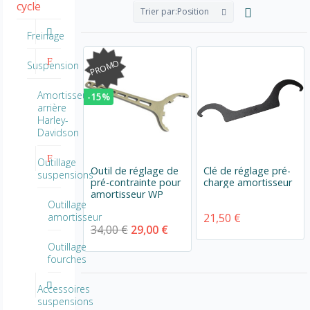
cycle
Trier par:
Position
Freinage
PROMO
Suspension
Amortisseur
-15%
arrière
Harley-
Davidson
Outillage
Outil de réglage de
Clé de réglage pré-
suspensions
pré-contrainte pour
charge amortisseur
amortisseur WP
Outillage
21,50 €
amortisseur
34,00 €
29,00 €
Outillage
fourches
Accessoires
suspensions