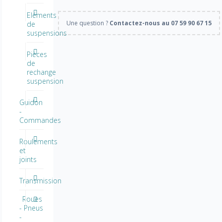
Eléments
Une question ?
Contactez-nous au 07 59 90 67 15
de
suspensions
Pièces
de
rechange
suspension
Guidon
-
Commandes
Roulements
et
joints
Transmission
Roues
- Pneus
-