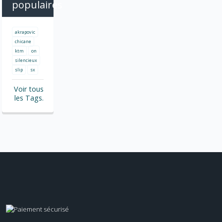
populaires
akrapovic
chicane
ktm
on
silencieux
slip
sx
Voir tous
les Tags.