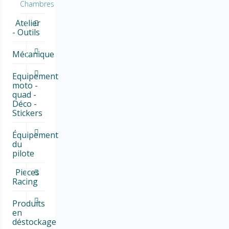
Chambres
Atelier
- Outils
Mécanique
Equipement
moto -
quad -
Déco -
Stickers
Équipement
du
pilote
Pieces
Racing
Produits
en
déstockage