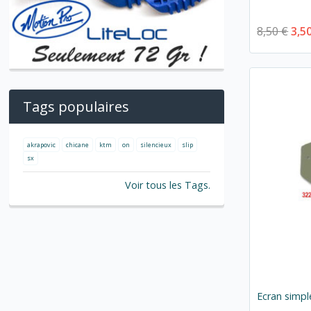
8,50 €
3,5
Tags populaires
akrapovic
chicane
ktm
on
silencieux
slip
sx
Voir tous les Tags.
Ecran simpl