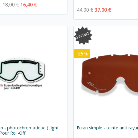
e:
18,00 €
16,40 €
44,00 €
37,00 €
PROMO
-25%
an - photochromatique (Light
Ecran simple - teinté anti rayu
 Pour Roll-Off