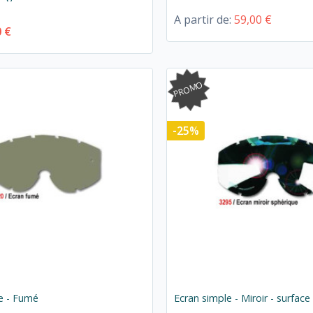
A partir de:
59,00 €
0 €
PROMO
-25%
e - Fumé
Ecran simple - Miroir - surfac