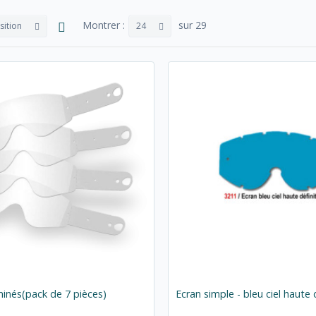
Montrer :
sur 29
sition
24
minés(pack de 7 pièces)
Ecran simple - bleu ciel haute 