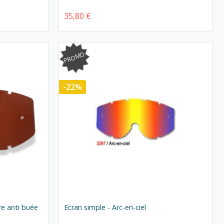
35,80 €
PROMO
-22%
re anti buée
Ecran simple - Arc-en-ciel