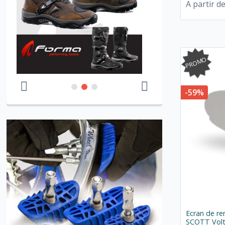
A partir d
PROMO
-59%
Ecran de r
SCOTT Volt