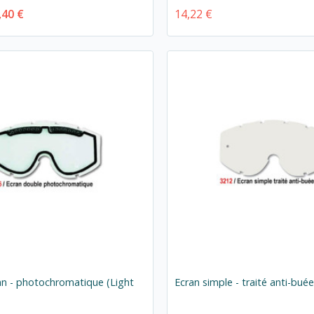
,40 €
14,22 €
an - photochromatique (Light
Ecran simple - traité anti-bué