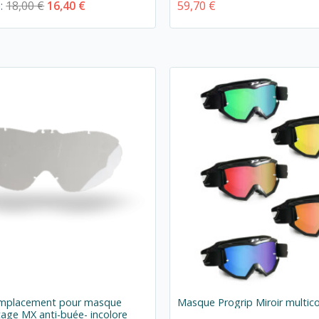
e:
18,00 €
16,40 €
59,70 €
emplacement pour masque
Masque Progrip Miroir multic
age MX anti-buée- incolore