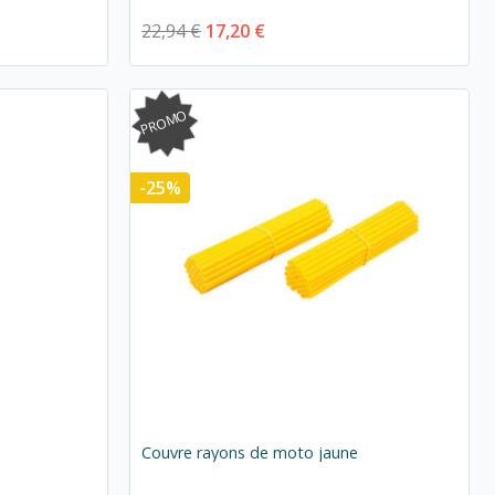
22,94 €
17,20 €
PROMO
-25%
e
Couvre rayons de moto jaune