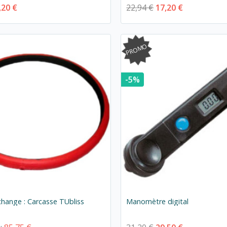
,20 €
22,94 €
17,20 €
PROMO
-5%
change : Carcasse TUbliss
Manomètre digital