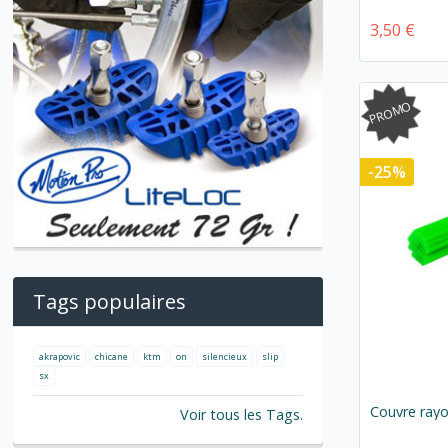
3,50 €
PROMO
-25%
Tags populaires
akrapovic
chicane
ktm
on
silencieux
slip
sx
Couvre rayo
Voir tous les Tags.