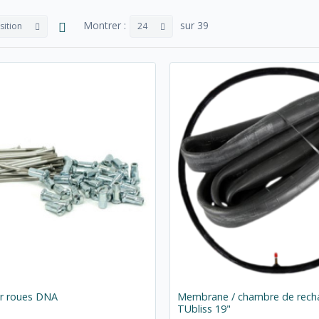
Montrer :
sur 39
sition
24
r roues DNA
Membrane / chambre de rech
TUbliss 19"