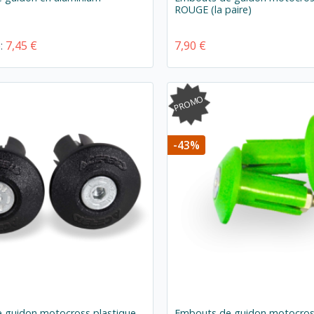
ROUGE (la paire)
e:
7,45 €
7,90 €
PROMO
-43%
 guidon motocross plastique
Embouts de guidon motocross