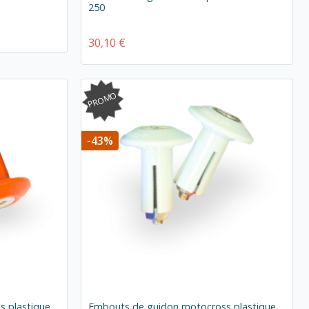
250
30,10 €
PROMO
-43%
 plastique
Embouts de guidon motocross plastique