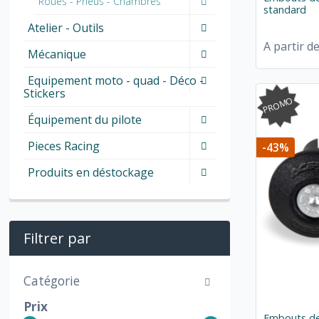
Roues - Pneus - Chambres
standard
Atelier - Outils
A partir d
Mécanique
Equipement moto - quad - Déco -
Stickers
PROMO
Équipement du pilote
Pieces Racing
-43%
Produits en déstockage
Filtrer par
Catégorie
Prix
Embouts de