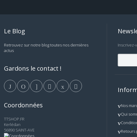
Le Blog
Newsle
Retrouvez sur notre blog toutes nos dernières
Inscrivez-
actus
Gardons le contact !
Inform
Coordonnées
Nos mar
Qui som
TTSHOP.FR
Conditio
Kerlédan
56890 SAINT-AVE
Retours 