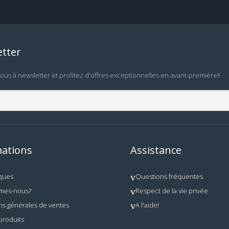
tter
vous à newsletter et profitez d'offres exceptionnelles en avant-première!!
ations
Assistance
ques
Questions fréquentes
mes-nous?
Respect de la vie privée
ns générales de ventes
A l'aide!
produits