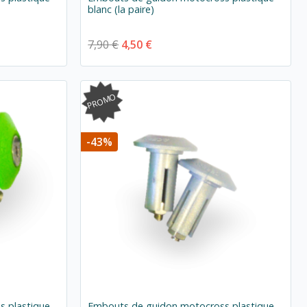
blanc (la paire)
7,90 €
4,50 €
PROMO
-43%
 plastique
Embouts de guidon motocross plastique