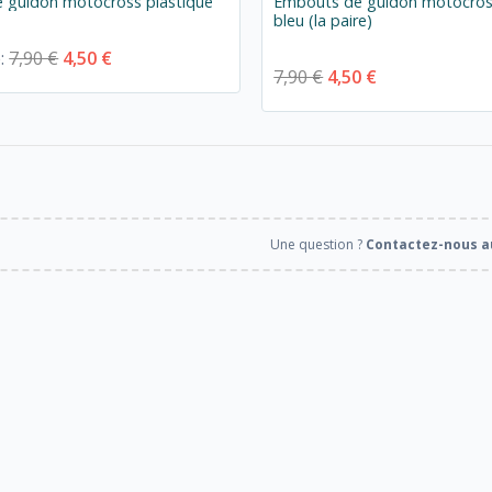
 guidon motocross plastique
Embouts de guidon motocross
bleu (la paire)
e:
7,90 €
4,50 €
7,90 €
4,50 €
Une question ?
Contactez-nous au