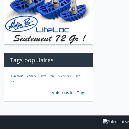
Tags populaires
akrapovic
chicane
ktm
on
silencieux
slip
sx
Voir tous les Tags.