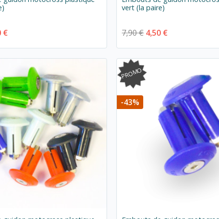
e)
vert (la paire)
0 €
7,90 €
4,50 €
PROMO
-43%