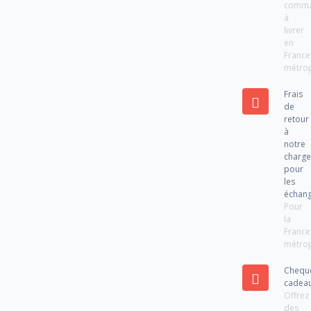
comm
à
livrer
en
France
métrop
Frais
de
retour
à
notre
charg
pour
les
échan
Pour
la
France
métrop
Chequ
cadea
Offrez
des