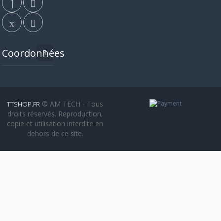
Coordonnées
© AM TECH - Tous
TTSHOP.FR
droits réservés. Reproduction,
copie et utilisation interdite en
dehors de ce site.