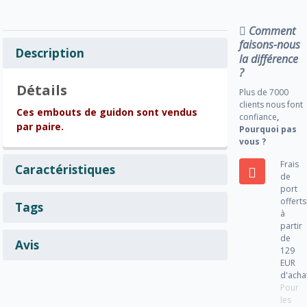
Comment
faisons-nous
Description
la différence
?
Détails
Plus de 7000
clients nous font
Ces embouts de guidon sont vendus
confiance
,
par paire.
Pourquoi pas
vous ?
Frais
Caractéristiques
de
port
offerts
Tags
à
partir
de
Avis
129
EUR
d'acha
Pour
les