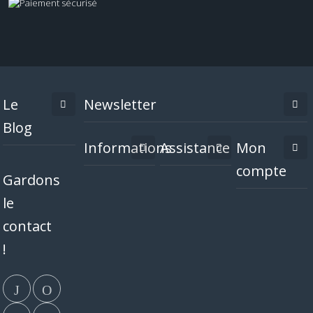
Le
Newsletter
Blog
Informations
Assistance
Mon
compte
Gardons
le
contact
!