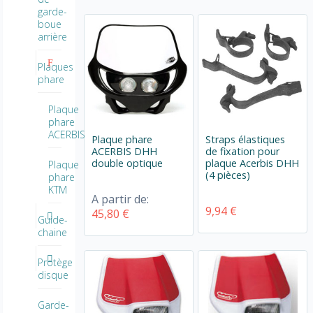
garde-
boue
arrière
Plaques
phare
Plaque
phare
ACERBIS
Plaque phare
Straps élastiques
ACERBIS DHH
de fixation pour
double optique
plaque Acerbis DHH
Plaque
(4 pièces)
phare
KTM
A partir de:
9,94 €
45,80 €
Guide-
chaine
Protège
disque
Garde-