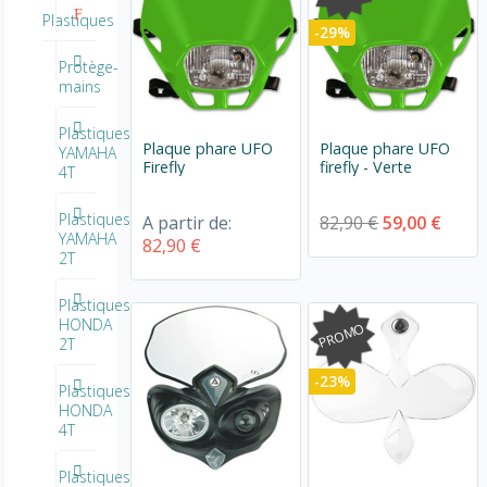
Plastiques
-29%
Protège-
mains
Plastiques
Plaque phare UFO
Plaque phare UFO
YAMAHA
Firefly
firefly - Verte
4T
Plastiques
A partir de:
82,90 €
59,00 €
YAMAHA
82,90 €
2T
Plastiques
HONDA
PROMO
2T
-23%
Plastiques
HONDA
4T
Plastiques