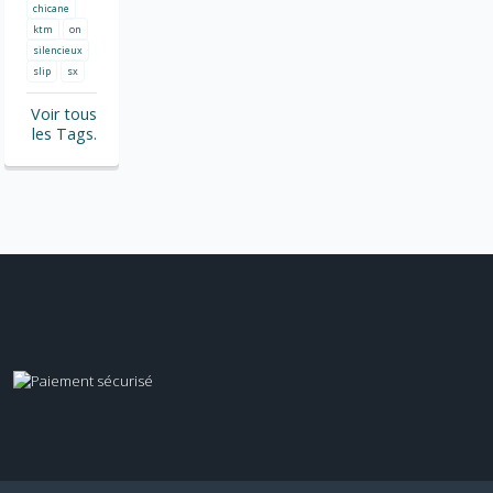
chicane
ktm
on
silencieux
slip
sx
Voir tous
les Tags.