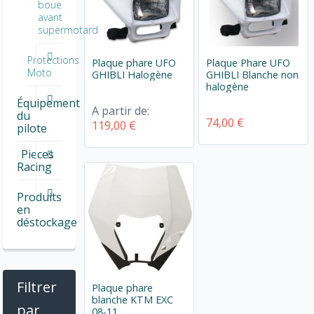
boue
avant
supermotard
Protections
Plaque phare UFO
Plaque Phare UFO
Moto
GHIBLI Halogène
GHIBLI Blanche non
halogène
Équipement
A partir de:
du
74,00 €
119,00 €
pilote
Pieces
Racing
Produits
en
déstockage
Filtrer
Plaque phare
blanche KTM EXC
par
08-11