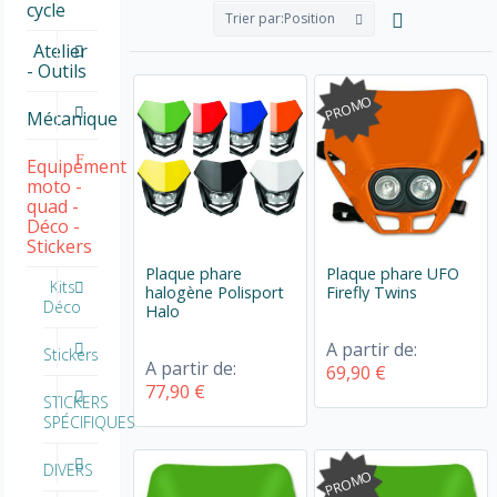
cycle
Trier par:
Position
Atelier
- Outils
PROMO
Mécanique
Equipement
moto -
quad -
Déco -
Stickers
Plaque phare
Plaque phare UFO
Kits
halogène Polisport
Firefly Twins
Déco
Halo
A partir de:
Stickers
A partir de:
69,90 €
77,90 €
STICKERS
SPÉCIFIQUES
DIVERS
PROMO