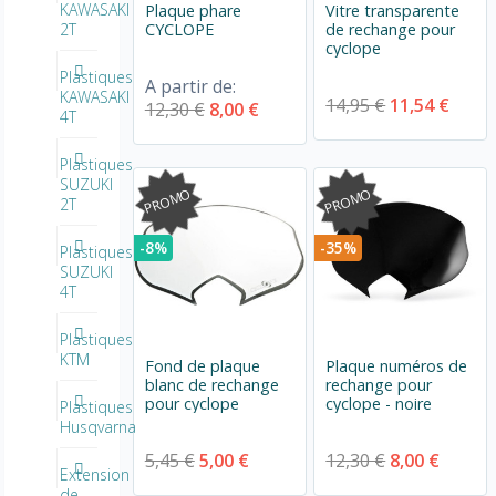
KAWASAKI
Plaque phare
Vitre transparente
CYCLOPE
de rechange pour
2T
cyclope
Plastiques
A partir de:
KAWASAKI
14,95 €
11,54 €
12,30 €
8,00 €
4T
Plastiques
SUZUKI
PROMO
PROMO
2T
-8%
-35%
Plastiques
SUZUKI
4T
Plastiques
KTM
Fond de plaque
Plaque numéros de
blanc de rechange
rechange pour
pour cyclope
cyclope - noire
Plastiques
Husqvarna
5,45 €
5,00 €
12,30 €
8,00 €
Extension
de