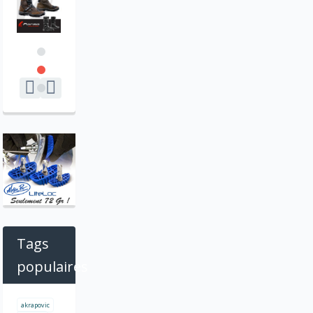
Tags
populaires
akrapovic