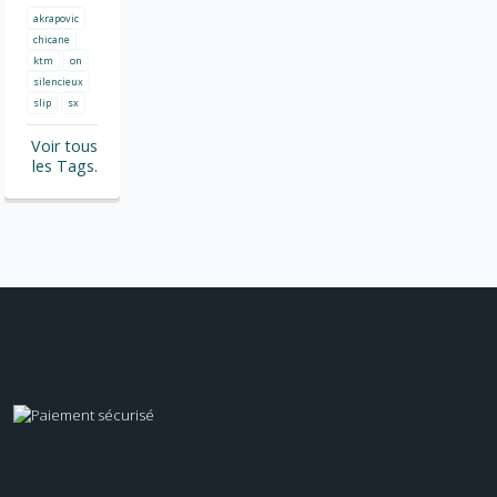
akrapovic
chicane
ktm
on
silencieux
slip
sx
Voir tous
les Tags.