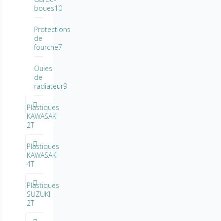
boues10
Protections
de
fourche7
Ouïes
de
radiateur9
Plastiques
KAWASAKI
2T
Plastiques
KAWASAKI
4T
Plastiques
SUZUKI
2T