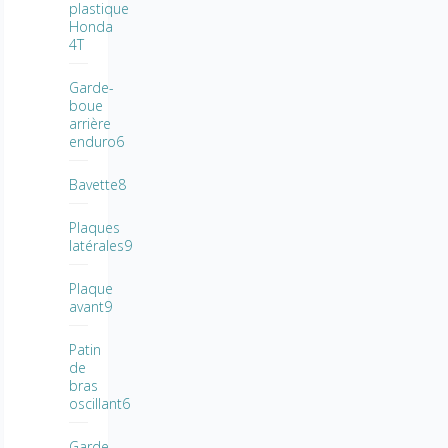
plastique
Honda
4T
Garde-
boue
arrière
enduro6
Bavette8
Plaques
latérales9
Plaque
avant9
Patin
de
bras
oscillant6
Garde-