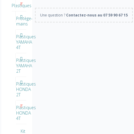
Plastiques
Une question ?
Contactez-nous au 07 59 90 67 15
Protège-
mains
Plastiques
YAMAHA
4T
Plastiques
YAMAHA
2T
Plastiques
HONDA
2T
Plastiques
HONDA
4T
Kit