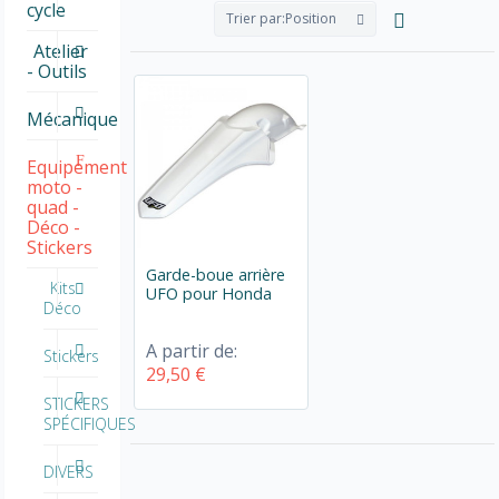
cycle
Trier par:
Position
Atelier
- Outils
Mécanique
Equipement
moto -
quad -
Déco -
Stickers
Garde-boue arrière
Kits
UFO pour Honda
Déco
A partir de:
Stickers
29,50 €
STICKERS
SPÉCIFIQUES
DIVERS