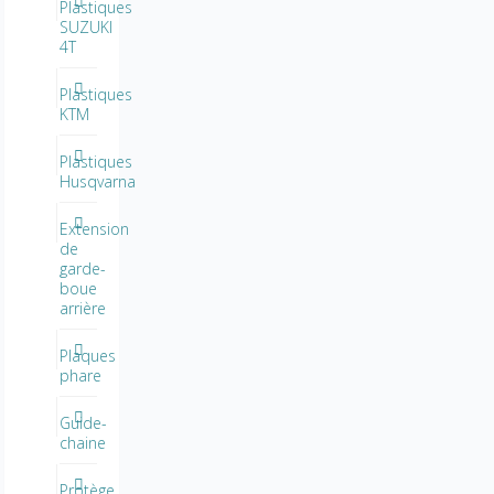
Plastiques
SUZUKI
4T
Plastiques
KTM
Plastiques
Husqvarna
Extension
de
garde-
boue
arrière
Plaques
phare
Guide-
chaine
Protège