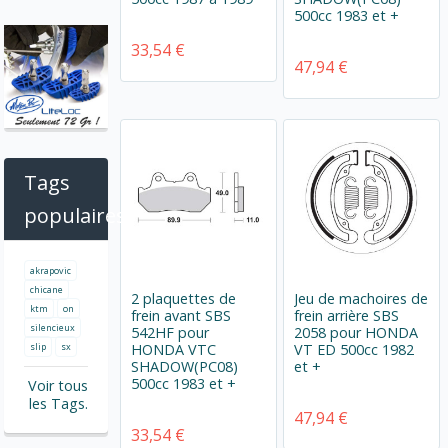
500cc 1983 et +
33,54 €
47,94 €
Tags
populaires
akrapovic
chicane
2 plaquettes de
Jeu de machoires de
ktm
on
frein avant SBS
frein arrière SBS
silencieux
542HF pour
2058 pour HONDA
slip
sx
HONDA VTC
VT ED 500cc 1982
SHADOW(PC08)
et +
500cc 1983 et +
Voir tous
les Tags.
47,94 €
33,54 €