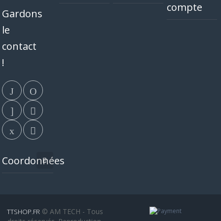
compte
Gardons
le
contact
!
Coordonnées
© AM TECH - Tous
TTSHOP.FR