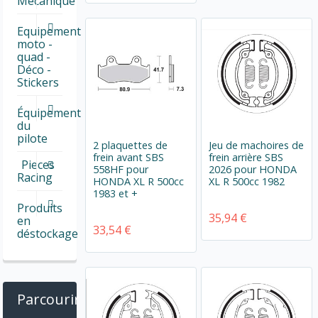
Mécanique
Equipement
moto -
quad -
Déco -
Stickers
Équipement
du
pilote
2 plaquettes de
Jeu de machoires de
frein avant SBS
frein arrière SBS
Pieces
558HF pour
2026 pour HONDA
Racing
HONDA XL R 500cc
XL R 500cc 1982
1983 et +
Produits
35,94 €
en
33,54 €
déstockage
Parcourir