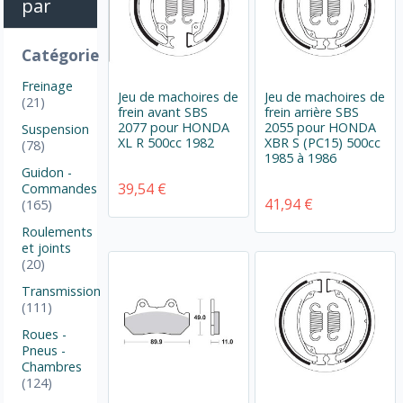
par
Catégorie
Freinage
Jeu de machoires de
Jeu de machoires de
(21)
frein avant SBS
frein arrière SBS
2077 pour HONDA
2055 pour HONDA
Suspension
XL R 500cc 1982
XBR S (PC15) 500cc
(78)
1985 à 1986
Guidon -
39,54 €
Commandes
41,94 €
(165)
Roulements
et joints
(20)
Transmission
(111)
Roues -
Pneus -
Chambres
(124)