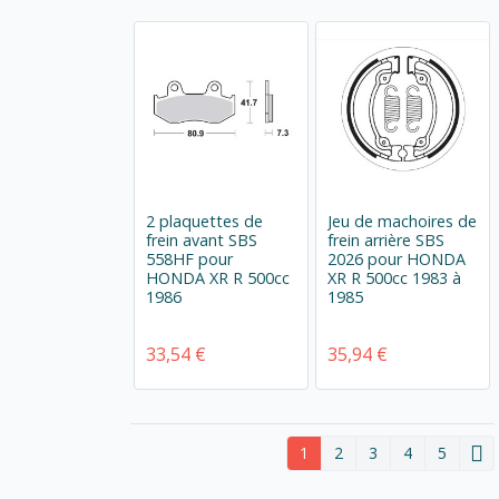
2 plaquettes de
Jeu de machoires de
frein avant SBS
frein arrière SBS
558HF pour
2026 pour HONDA
HONDA XR R 500cc
XR R 500cc 1983 à
1986
1985
33,54 €
35,94 €
1
2
3
4
5