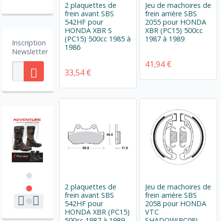
2 plaquettes de
Jeu de machoires de
frein avant SBS
frein arrière SBS
542HF pour
2055 pour HONDA
HONDA XBR S
XBR (PC15) 500cc
(PC15) 500cc 1985 à
1987 à 1989
Inscription
1986
Newsletter
41,94 €
33,54 €
2 plaquettes de
Jeu de machoires de
frein avant SBS
frein arrière SBS
542HF pour
2058 pour HONDA
HONDA XBR (PC15)
VTC
500cc 1987 à 1989
SHADOW(PC08)