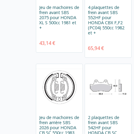
Jeu de machoires de
4 plaquettes de
frein avant SBS
frein avant SBS
2075 pour HONDA
552HF pour
XL S 500cc 1981 et
HONDA CBX F,F2
+
(PC04) 550cc 1982
et +
43,14 €
65,94 €
Jeu de machoires de
2 plaquettes de
frein arrière SBS
frein avant SBS
2026 pour HONDA
542HF pour
CB SC 550cc 1983
HONDA CB SC