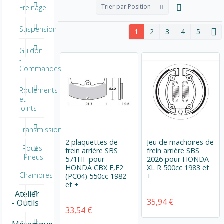
Trier par:
Position
Freinage
Suspension
1
2
3
4
5
Guidon
-
Commandes
Roulements
et
joints
Transmission
2 plaquettes de
Jeu de machoires de
Roues
frein arrière SBS
frein arrière SBS
- Pneus
571HF pour
2026 pour HONDA
-
HONDA CBX F,F2
XL R 500cc 1983 et
Chambres
(PC04) 550cc 1982
+
et +
Atelier
35,94 €
- Outils
33,54 €